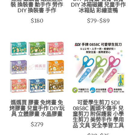
裝 換裝書 動手作 勞作
DIY 冰箱磁鐵 兒童手作
DIY 換裝書 手作
冰箱貼 彩繪塗鴨
$180
$79-$89
媽媽買 膠畫 免烤畫 免
可愛學生剪刀 SDI
烤膠畫 兒童手作 DIY玩
0858C 圓頭不傷手 兒
具 立體膠畫 水晶膠畫
童剪刀 附保護套 小學
生剪刀 美勞手作 學用
$279
品 文具 安全學習工具