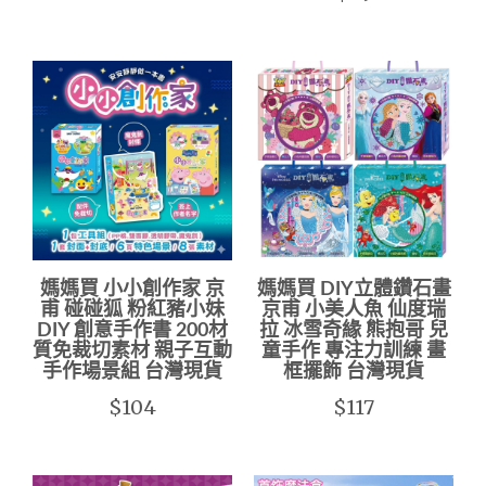
媽媽買 小小創作家 京
媽媽買 DIY立體鑽石畫
甫 碰碰狐 粉紅豬小妹
京甫 小美人魚 仙度瑞
DIY 創意手作書 200材
拉 冰雪奇緣 熊抱哥 兒
質免裁切素材 親子互動
童手作 專注力訓練 畫
手作場景組 台灣現貨
框擺飾 台灣現貨
$104
$117