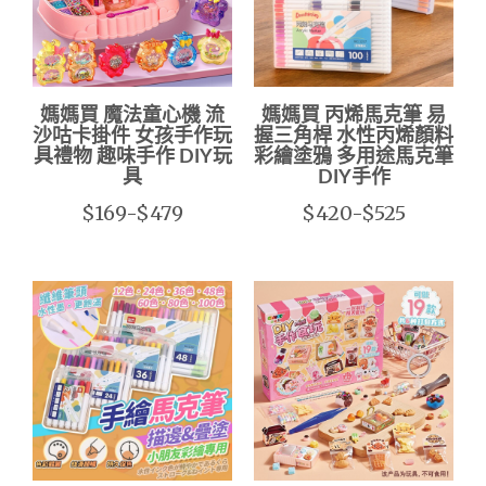
媽媽買 魔法童心機 流
媽媽買 丙烯馬克筆 易
沙咕卡掛件 女孩手作玩
握三角桿 水性丙烯顏料
具禮物 趣味手作 DIY玩
彩繪塗鴉 多用途馬克筆
具
DIY手作
$169-$479
$420-$525