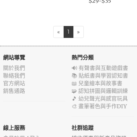
$29-$35
«
1
»
網站導覽
熱門分類
關於我們
🔊 有聲書與互動遊戲書
聯絡我們
📚 貼紙書與學習認知書
官方網站
📖 兒童繪本與故事書
銷售通路
🧩 認知拼圖與邏輯訓練
🎵 幼兒聲光與感官玩具
🎨 畫筆著色與手作DIY
線上服務
社群追蹤