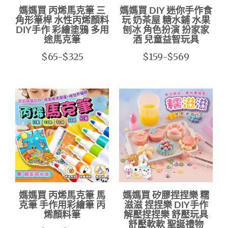
媽媽買 丙烯馬克筆 三
媽媽買 DIY 迷你手作食
角形筆桿 水性丙烯顏料
玩 奶茶屋 糖水鋪 水果
DIY手作 彩繪塗鴉 多用
刨冰 角色扮演 扮家家
途馬克筆
酒 兒童益智玩具
$65-$325
$159-$569
媽媽買 丙烯馬克筆 馬
媽媽買 矽膠捏捏樂 糯
克筆 手作用彩繪筆 丙
滋滋 捏捏樂 DIY手作
烯顏料筆
解壓捏捏樂 舒壓玩具
舒壓軟軟 聖誕禮物