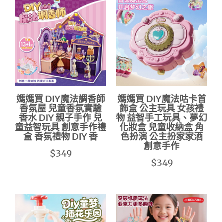
媽媽買 DIY魔法調香師
媽媽買 DIY魔法咕卡首
香氛屋 兒童香氛實驗
飾盒 公主玩具 女孩禮
香水 DIY 親子手作 兒
物 益智手工玩具、夢幻
童益智玩具 創意手作禮
化妝盒 兒童收納盒 角
盒 香氛禮物 DIY 香
色扮演 公主扮家家酒
創意手作
$349
$349