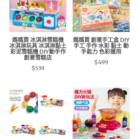
媽媽買 冰淇淋雪糕機
媽媽買 創意手工盒 DIY
冰淇淋玩具 冰淇淋黏土
手工 手作 水彩 黏土 動
彩泥雪糕機 DIY動手作
手能力 色彩運用
創意雪糕店
$499
$539