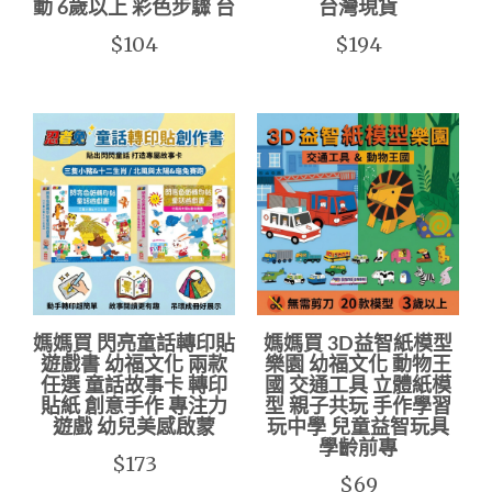
動 6歲以上 彩色步驟 台
台灣現貨
$104
$194
媽媽買 閃亮童話轉印貼
媽媽買 3D益智紙模型
遊戲書 幼福文化 兩款
樂園 幼福文化 動物王
任選 童話故事卡 轉印
國 交通工具 立體紙模
貼紙 創意手作 專注力
型 親子共玩 手作學習
遊戲 幼兒美感啟蒙
玩中學 兒童益智玩具
學齡前專
$173
$69