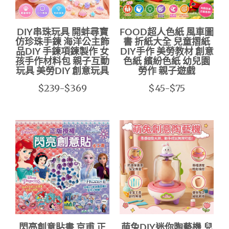
DIY串珠玩具 開蚌尋寶
FOOD超人色紙 風車圖
仿珍珠手鍊 海洋公主飾
書 折紙大全 兒童摺紙
品DIY 手鍊項鍊製作 女
DIY手作 美勞教材 創意
孩手作材料包 親子互動
色紙 繽紛色紙 幼兒園
玩具 美勞DIY 創意玩具
勞作 親子遊戲
$239-$369
$45-$75
閃亮創意貼書 京甫 正
萌兔DIY迷你陶藝機 兒