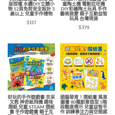
版授權 水鑽DIY立體小
童陶土機 電動拉坯機
物 12頁免剪安全設計 3
DIY彩繪陶土玩具 手作
歲以上 兒童手作禮物
藝術啟蒙 親子互動益智
玩具 台灣現貨
$117
$379
好玩的手作遊戲書 京采
頭腦發育！摺紙書 風車
文教 神奇紙飛機 趣味
圖書 80種創意造型 5階
摺紙 兒童 STEAM 摺紙
段難度標示 兒童益智手
書 手作遊戲書 親子互
作 訓練專注力與空間感