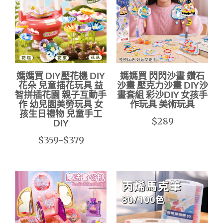
媽媽買 DIY壓花機 DIY
媽媽買 閃閃沙畫 鑽石
花朵 兒童插花玩具 益
沙畫 壓克力沙畫 DIY沙
智拼插花園 親子互動手
畫套組 彩沙DIY 女孩手
作 幼兒園美勞玩具 女
作玩具 美術玩具
孩生日禮物 兒童手工
$289
DIY
$359-$379