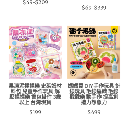
$49-$209
$69-$339
果凍泥捏捏樂 史萊姆材
媽媽買 DIY手作玩具 針
料包 兒童手作玩具 解
線玩具 毛線編織 毛線
壓捏捏樂 書包掛件 3歲
戳戳樂 動手作 提高創
以上 台灣現貨
造力想象力
$199
$499