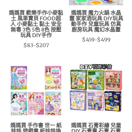
媽媽買 歡樂手作小麥黏
媽媽買 魔力火鍋 水晶
土 風車寶貝 FOOD超
靈 家家酒玩具 DIY玩具
人 小麥黏土 黏土 安全
動手作 兒童玩具 仿真
無毒 3色 5色 8色 按壓
廚房玩具 魔幻水晶靈
玩具 DIY手作
$459-$499
$83-$207
媽媽買 手作書 世一 紙
媽媽買 石膏彩繪 兒童
娃娃 遊戲書 紙娃娃換
DIY 石膏畫 石膏 石膏