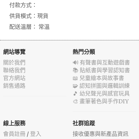
付款方式：
供貨模式：現貨
配送溫層： 常溫
網站導覽
熱門分類
關於我們
🔊 有聲書與互動遊戲書
聯絡我們
📚 貼紙書與學習認知書
官方網站
📖 兒童繪本與故事書
銷售通路
🧩 認知拼圖與邏輯訓練
🎵 幼兒聲光與感官玩具
🎨 畫筆著色與手作DIY
線上服務
社群追蹤
會員註冊
/
登入
接收優惠與新產品資訊