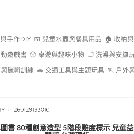
色與手作DIY
🍱 兒童水壺與餐具用品
🏠 收納
互動遊戲書
🎲 桌遊與趣味小物
🛁 洗澡與安撫
圖與邏輯訓練
🚗 交通工具與主題玩具
🏃 戶
IY
260129133010
圖書 80種創意造型 5階段難度標示 兒童