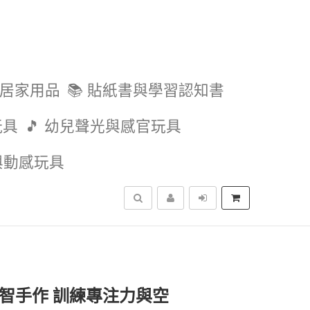
與居家用品
📚 貼紙書與學習認知書
玩具
🎵 幼兒聲光與感官玩具
外與動感玩具
搜尋
益智手作 訓練專注力與空