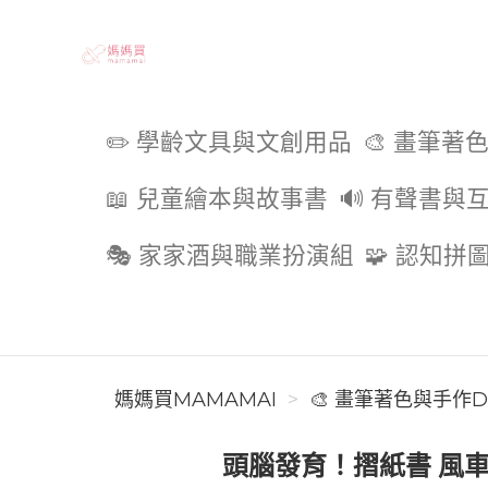
媽媽買MAMAMAI
✏️ 學齡文具與文創用品
🎨 畫筆著
📖 兒童繪本與故事書
🔊 有聲書與
🎭 家家酒與職業扮演組
🧩 認知拼
媽媽買MAMAMAI
🎨 畫筆著色與手作D
頭腦發育！摺紙書 風車