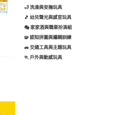
🛁 洗澡與安撫玩具
🎵 幼兒聲光與感官玩具
🎭 家家酒與職業扮演組
🧩 認知拼圖與邏輯訓練
🚗 交通工具與主題玩具
🏃 戶外與動感玩具