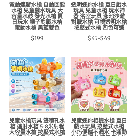
電動連發水槍 自動回膛
透明迷你水槍 夏日戲水
水槍 兒童戲水玩具 大
玩具 兒童水槍 玩水神
容量水鼓 發光水槍 夏
器 浴室玩具 泳池沙灘
日玩水 親子對戰水槍
對戰水槍 可視透明水槍
電動水槍 黑藍雙色
按壓式水槍 四色可選
$199
$45-$49
兒童水槍玩具 雙噴孔水
兒童迷你相機水槍 夏日
槍 遠射水槍 5-8米射程
戲水玩具 按壓式水槍
大容量水槍 按壓式水槍
小巧便攜不漏水 卡通動