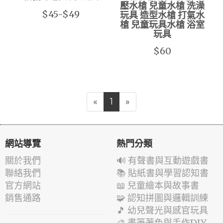
壓水槍 兒童水槍 洗澡
$45-$49
玩具 造型水槍 打氣水
槍 兒童玩具水槍 浴室
玩具
$60
«
1
»
網站導覽
熱門分類
關於我們
🔊 有聲書與互動遊戲書
聯絡我們
📚 貼紙書與學習認知書
官方網站
📖 兒童繪本與故事書
銷售通路
🧩 認知拼圖與邏輯訓練
🎵 幼兒聲光與感官玩具
🎨 畫筆著色與手作DIY