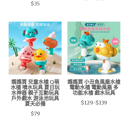
$35
媽媽買 兒童水槍 Q萌
媽媽買 小丑魚風扇水槍
水槍 噴水玩具 夏日玩
電動水槍 電動風扇 多
水神器 親子互動玩具
功能水槍 戲水玩具
戶外戲水 游泳池玩具
$129-$139
夏天必備
$79