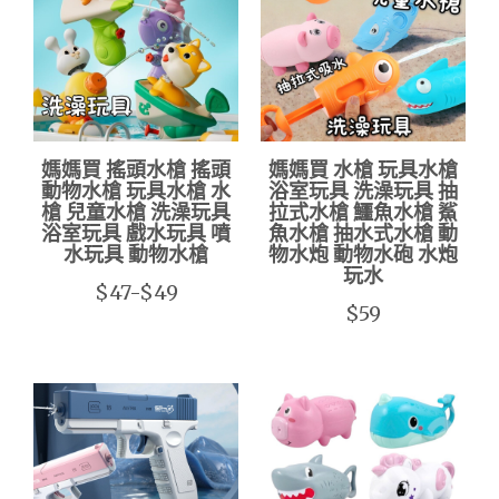
媽媽買 搖頭水槍 搖頭
媽媽買 水槍 玩具水槍
動物水槍 玩具水槍 水
浴室玩具 洗澡玩具 抽
槍 兒童水槍 洗澡玩具
拉式水槍 鱷魚水槍 鯊
浴室玩具 戲水玩具 噴
魚水槍 抽水式水槍 動
水玩具 動物水槍
物水炮 動物水砲 水炮
玩水
$47-$49
$59