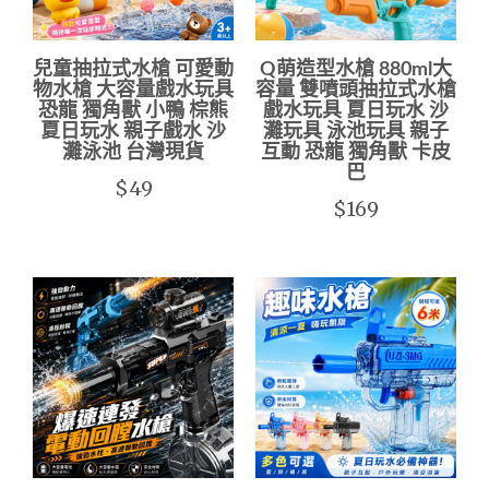
兒童抽拉式水槍 可愛動
Q萌造型水槍 880ml大
物水槍 大容量戲水玩具
容量 雙噴頭抽拉式水槍
恐龍 獨角獸 小鴨 棕熊
戲水玩具 夏日玩水 沙
夏日玩水 親子戲水 沙
灘玩具 泳池玩具 親子
灘泳池 台灣現貨
互動 恐龍 獨角獸 卡皮
巴
$49
$169