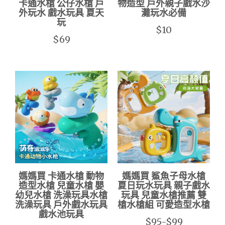
卡通水槍 公仔水槍 戶
物造型 戶外親子戲水沙
外玩水 戲水玩具 夏天
灘玩水必備
玩
$10
$69
媽媽買 卡通水槍 動物
媽媽買 鯊魚子母水槍
造型水槍 兒童水槍 嬰
夏日玩水玩具 親子戲水
幼兒水槍 洗澡玩具水槍
玩具 兒童水槍推薦 雙
洗澡玩具 戶外戲水玩具
槍水槍組 可愛造型水槍
戲水池玩具
$95-$99