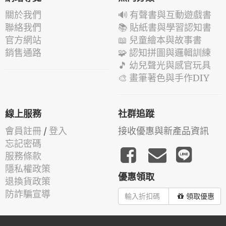
關於我們
🔊 有聲書與互動遊戲書
聯絡我們
📚 貼紙書與學習認知書
官方網站
📖 兒童繪本與故事書
銷售通路
🧩 認知拼圖與邏輯訓練
🎵 幼兒聲光與感官玩具
🎨 畫筆著色與手作DIY
線上服務
社群追蹤
會員註冊
/
登入
接收優惠與新產品資訊
忘記密碼
服務條款
隱私權政策
優惠領取
退換貨政策
防詐騙宣導
領取優惠