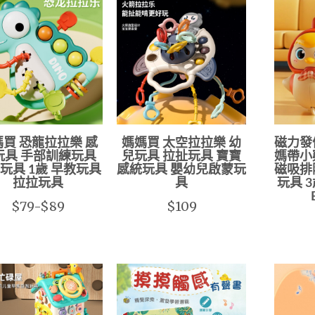
買 恐龍拉拉樂 感
媽媽買 太空拉拉樂 幼
磁力發
玩具 手部訓練玩具
兒玩具 拉扯玩具 寶寶
媽帶小
玩具 1歲 早教玩具
感統玩具 嬰幼兒啟蒙玩
磁吸排
拉拉玩具
具
玩具 
$79-$89
$109