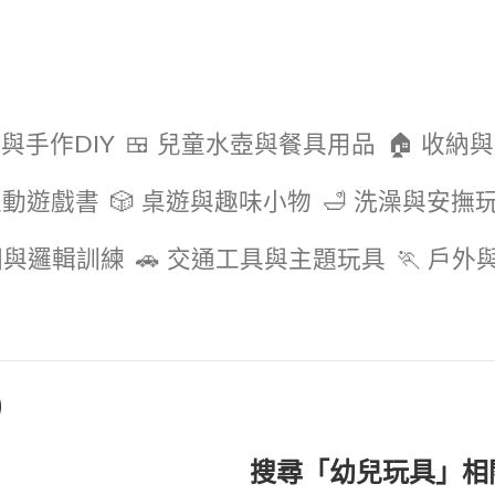
色與手作DIY
🍱 兒童水壺與餐具用品
🏠 收納
互動遊戲書
🎲 桌遊與趣味小物
🛁 洗澡與安撫
圖與邏輯訓練
🚗 交通工具與主題玩具
🏃 戶
)
搜尋「幼兒玩具」相