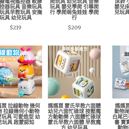
擬電視遙控器 軟膠
爬玩具 幼兒玩具 音樂
床鈴
控器玩具 音樂玩具
玩具 嬰兒學爬 引導爬
嬰兒床
玩具早教玩具 安撫
行 學爬萌兔娃娃 學爬
兒玩具
玩具 幼兒玩具
行
$219
$209
買 拉線動物 幾何
媽媽買 蒙氏早教六面體
媽媽
物 拉線幾何小動物
幼兒六面忙碌球 按壓魔
動物尾
玩具 可愛造型 幼
方動動樂 六面體忙碌球
白尾巴
兒玩具 啟蒙認知
蒙氏早教六面體 早教魔
書 寶
方 幼兒玩具
動物