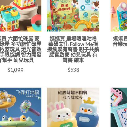
買 六面忙碌屋 蒙
媽媽買 農場嘰哩咕嚕
媽媽
碌屋 多功能忙碌屋
華碩文化 Follow Me摸
音樂玩
啟蒙玩具 燈光音效
摸觸感有聲書 親子共讀
手眼協調 智力開發
感官啟蒙 幼兒玩具 有
好幫手 幼兒玩具
聲書 繪本
$1,099
$538