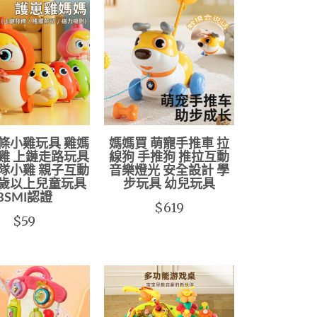
條小雞玩具 雞媽
媽媽買 萌寵手推車 拉
雞 上鏈走路玩具
線狗 手推狗 推拉互動
隊小雞 親子互動
音樂燈光 安全設計 學
3歲以上兒童玩具
步玩具 幼兒玩具
BSMI認證
$619
$59