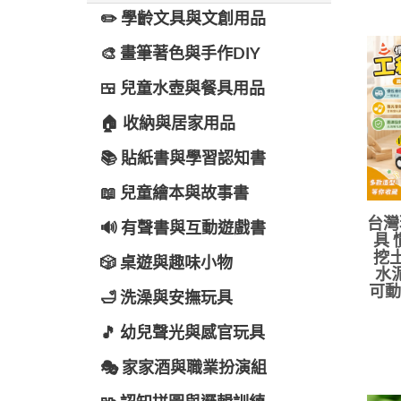
✏️ 學齡文具與文創用品
🎨 畫筆著色與手作DIY
🍱 兒童水壺與餐具用品
🏠 收納與居家用品
📚 貼紙書與學習認知書
📖 兒童繪本與故事書
台灣
🔊 有聲書與互動遊戲書
具 
挖土
🎲 桌遊與趣味小物
水
可動
🛁 洗澡與安撫玩具
🎵 幼兒聲光與感官玩具
🎭 家家酒與職業扮演組