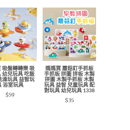
 吸盤轉轉樂 吸
媽媽買 蘑菇釘手抓板
 幼兒玩具 吃飯
手抓板 拼圖 拼板 木製
洗澡玩具 益智玩
拼圖 木製手抓板 木製
具 浴室玩具
玩具 益智 兒童玩具 配
對玩具 幼兒玩具 1338
$59
$35