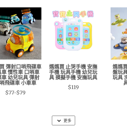
買 彈射口哨飛碟車
媽媽買 止哭手機 安撫
媽媽買
車 慣性車 口哨車
手機 玩具手機 幼兒玩
盤玩具
車 幼兒玩具 彈射
具 摸擬手機 安撫玩具
玩具 
哨飛碟車 小車車
$119
$77-$79
更多