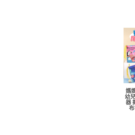
媽媽
幼兒
器 
布