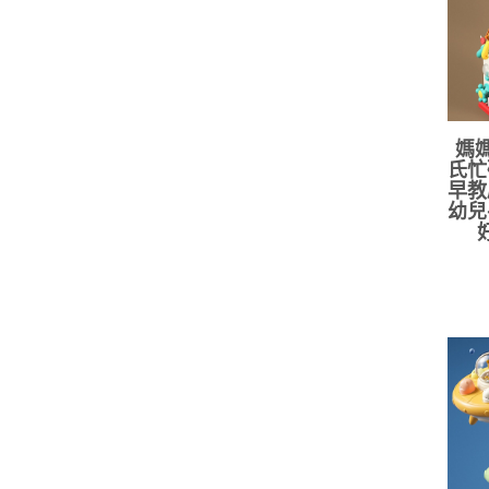
媽媽
氏忙
早教
幼兒