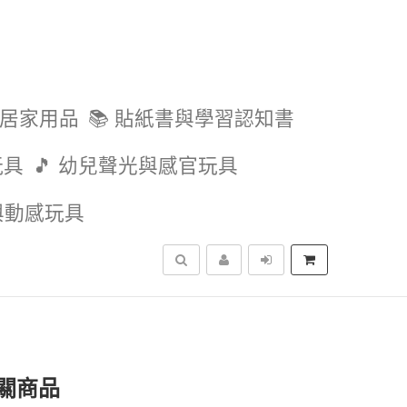
與居家用品
📚 貼紙書與學習認知書
玩具
🎵 幼兒聲光與感官玩具
外與動感玩具
搜尋
關商品