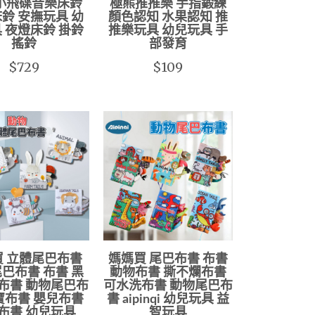
 小飛碟音樂床鈴
極熊推推樂 手指鍛練
鈴 安撫玩具 幼
顏色認知 水果認知 推
 夜燈床鈴 掛鈴
推樂玩具 幼兒玩具 手
搖鈴
部發育
$729
$109
買 立體尾巴布書
媽媽買 尾巴布書 布書
巴布書 布書 黑
動物布書 撕不爛布書
布書 動物尾巴布
可水洗布書 動物尾巴布
寶布書 嬰兒布書
書 aipinqi 幼兒玩具 益
布書 幼兒玩具
智玩具