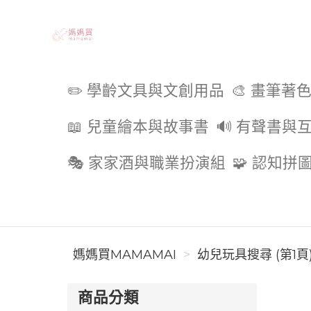
媽媽買MAMAMAI
✏️ 學齡文具與文創用品
🎨 畫筆著
📖 兒童繪本與故事書
🔊 有聲書與
🎭 家家酒與職業扮演組
🧩 認知拼
媽媽買MAMAMAI
幼兒玩具搜尋 (第1頁
商品分類