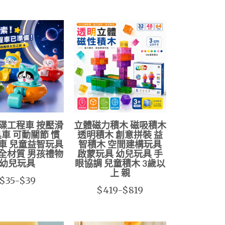
碟工程車 按壓滑
立體磁力積木 磁吸積木
車 可動關節 慣
透明積木 創意拼裝 益
車 兒童益智玩具
智積木 空間建構玩具
安全材質 男孩禮物
啟蒙玩具 幼兒玩具 手
幼兒玩具
眼協調 兒童積木 3歲以
上 親
$35-$39
$419-$819