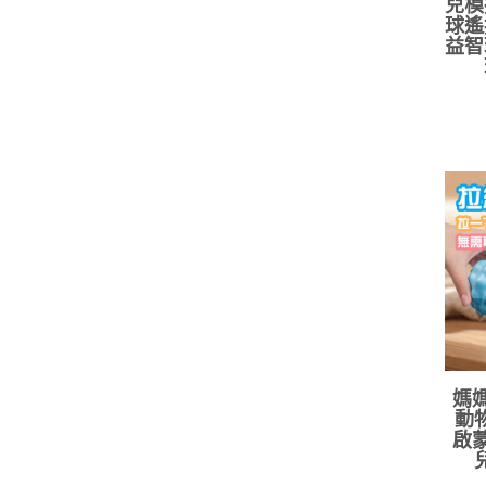
兒模
球遙
益智
媽媽
動
啟蒙