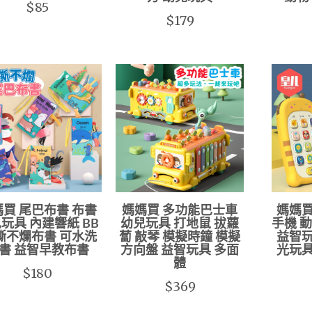
$85
$179
買 尾巴布書 布書
媽媽買 多功能巴士車
媽媽買
玩具 內建響紙 BB
幼兒玩具 打地鼠 拔蘿
手機 
撕不爛布書 可水洗
蔔 敲琴 模擬時鐘 模擬
益智玩
書 益智早教布書
方向盤 益智玩具 多面
光玩具
體
$180
$369