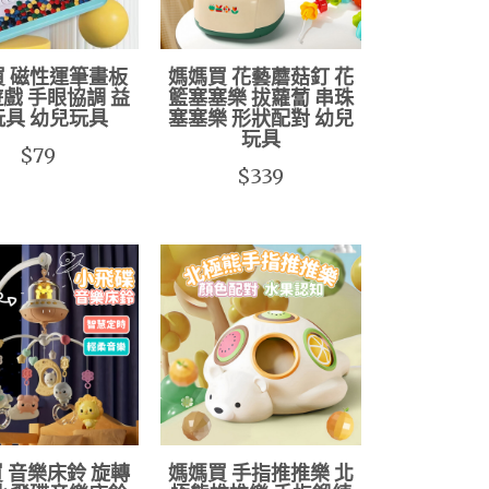
買 磁性運筆畫板
媽媽買 花藝蘑菇釘 花
戲 手眼協調 益
籃塞塞樂 拔蘿蔔 串珠
玩具 幼兒玩具
塞塞樂 形狀配對 幼兒
玩具
$79
$339
 音樂床鈴 旋轉
媽媽買 手指推推樂 北