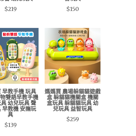
$219
$150
 早教手機 玩具
媽媽買 農場躲貓貓遊戲
動物雙語早教手機
盒 躲貓貓機關盒 機關
具 幼兒玩具 聲
盒玩具 躲貓貓玩具 幼
 早教機 安撫玩
兒玩具 益智玩具
具
$259
$139