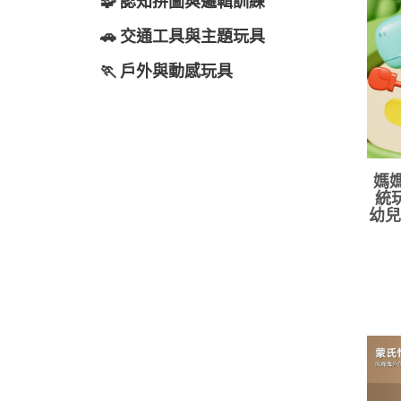
🧩 認知拼圖與邏輯訓練
🚗 交通工具與主題玩具
🏃 戶外與動感玩具
媽媽
統
幼兒