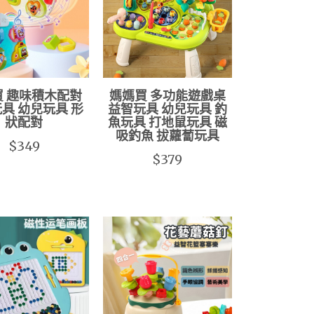
買 趣味積木配對
媽媽買 多功能遊戲桌
具 幼兒玩具 形
益智玩具 幼兒玩具 釣
狀配對
魚玩具 打地鼠玩具 磁
吸釣魚 拔蘿蔔玩具
$349
$379