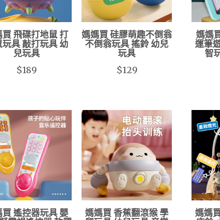
買 飛碟打地鼠 打
媽媽買 硅膠萌趣不倒翁
媽媽
玩具 敲打玩具 幼
不倒翁玩具 搖鈴 幼兒
運筆遊
兒玩具
玩具
智
$189
$129
買 遙控器玩具 嬰
媽媽買 香蕉翻滾猴 學
媽媽買