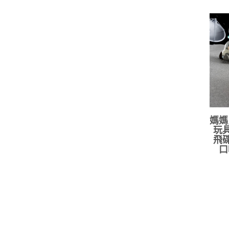
媽媽
玩具
飛碟
口