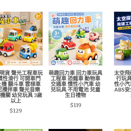
現貨 聲光工程車玩
萌趣回力車 回力車玩具
太空飛
慣性滑行 可開車門
工程車 恐龍車 動物車
行玩具
機 翻斗車 雲梯車
交通車 慣性小汽車 幼
性小汽
泥攪拌車 聲光音樂
兒玩具 不用電池 兒童
ABS
機關 幼兒玩具 3歲
生日禮物
以上
$119
$129