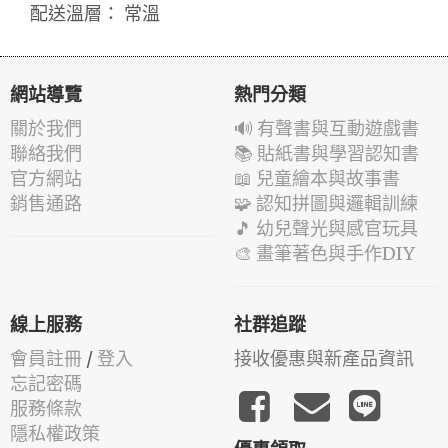
配送溫層： 常溫
網站導覽
熱門分類
關於我們
🔊 有聲書與互動遊戲書
聯絡我們
📚 貼紙書與學習認知書
官方網站
📖 兒童繪本與故事書
銷售通路
🧩 認知拼圖與邏輯訓練
🎵 幼兒聲光與感官玩具
🎨 畫筆著色與手作DIY
線上服務
社群追蹤
會員註冊
/
登入
接收優惠與新產品資訊
忘記密碼
服務條款
隱私權政策