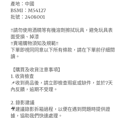
產地：中國
BSMI：M54127
批號：2408001
‼️請勿使用酒精等有機溶劑擦拭玩具，避免玩具表
面受損、掉漆
‼️賣場購物須知及規範‼️
下單即視同同意以下所有條款，請在下單前仔細閱
讀。
【購買及收貨注意事項】
1. 收貨檢查
📌收到商品後，請立即檢查瑕疵或缺件，並於7天
內反饋，逾期不受理。
2. 錄影建議
🎥建議錄影拆箱過程，以便在遇到問題時提供證
據，協助我們快速處理。