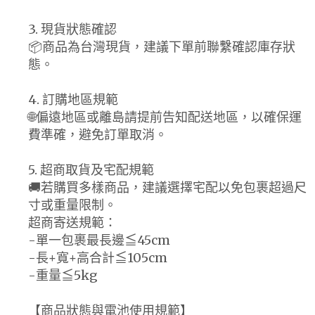
3. 現貨狀態確認
📦商品為台灣現貨，建議下單前聯繫確認庫存狀
態。
4. 訂購地區規範
🌐偏遠地區或離島請提前告知配送地區，以確保運
費準確，避免訂單取消。
5. 超商取貨及宅配規範
🚚若購買多樣商品，建議選擇宅配以免包裹超過尺
寸或重量限制。
超商寄送規範：
-單一包裹最長邊≦45cm
-長+寬+高合計≦105cm
-重量≦5kg
【商品狀態與電池使用規範】