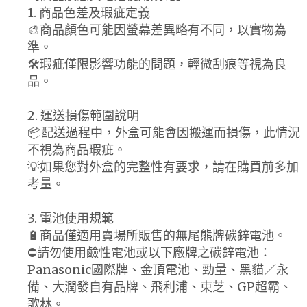
1. 商品色差及瑕疵定義
🎨商品顏色可能因螢幕差異略有不同，以實物為
準。
🛠️瑕疵僅限影響功能的問題，輕微刮痕等視為良
品。
2. 運送損傷範圍說明
📦配送過程中，外盒可能會因搬運而損傷，此情況
不視為商品瑕疵。
💡如果您對外盒的完整性有要求，請在購買前多加
考量。
3. 電池使用規範
🔋商品僅適用賣場所販售的無尾熊牌碳鋅電池。
⛔請勿使用鹼性電池或以下廠牌之碳鋅電池：
Panasonic國際牌、金頂電池、勁量、黑貓／永
備、大潤發自有品牌、飛利浦、東芝、GP超霸、
歌林。