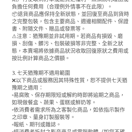
負擔任何費用（合理例外情事不在此限）。
📦退貨商品應保持全新狀態，並回復至商品到貨時
之完整包裝，包含主要商品、週邊相關配件、保證
書、附隨文件、贈品或發票等。
⚠️注意：猶豫期並非試用期。若商品有損毀、磨
損、刮傷、髒污、包裝破損等非完整、全新之狀
態，本賣場將依據商品狀況收取回復原狀之費用或
按比例計算商品之價額。
3. 七天猶豫期不適用範圍
❌以下商品或服務因其特殊性質，恕不提供七天猶
豫期之適用：
▫️易腐敗、保存期限短或解約時即將逾期之商品，
如現做餐盒、蔬果、蛋糕或鮮奶等。
▫️依消費者需求所為之客製化商品，如依指示製作
之印章、量身訂製服裝等。
▫️報紙、期刊或雜誌。
▫️經消費者拆封之影音商品或電腦軟體（如您不確