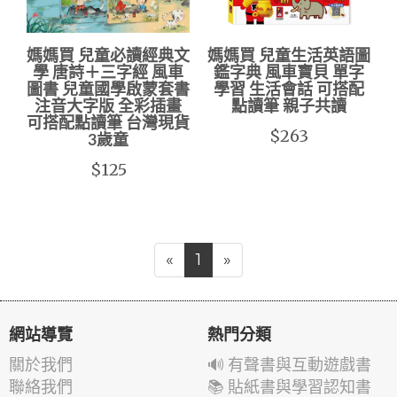
媽媽買 兒童必讀經典文
媽媽買 兒童生活英語圖
學 唐詩＋三字經 風車
鑑字典 風車寶貝 單字
圖書 兒童國學啟蒙套書
學習 生活會話 可搭配
注音大字版 全彩插畫
點讀筆 親子共讀
可搭配點讀筆 台灣現貨
$263
3歲童
$125
«
1
»
網站導覽
熱門分類
關於我們
🔊 有聲書與互動遊戲書
聯絡我們
📚 貼紙書與學習認知書