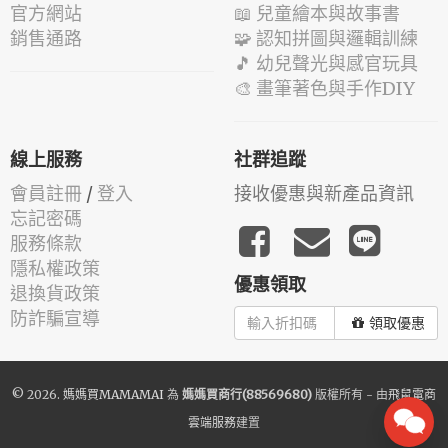
官方網站
📖 兒童繪本與故事書
銷售通路
🧩 認知拼圖與邏輯訓練
🎵 幼兒聲光與感官玩具
🎨 畫筆著色與手作DIY
線上服務
社群追蹤
會員註冊
/
登入
接收優惠與新產品資訊
忘記密碼
服務條款
隱私權政策
優惠領取
退換貨政策
防詐騙宣導
領取優惠
© 2026.
媽媽買MAMAMAI
為
媽媽買商行(88569680)
版權所有 - 由
飛鼠電商
雲端服務
建置