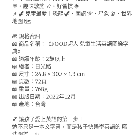
💬・趣味歌謠 🎶・好習慣 🌟
📌 🦖 兒童最愛｜恐龍 🦖・國旗 🎌・星象 🔭・世界
地圖 🗺
________________________________________
🎁 規格資訊
📖 商品名稱：《FOOD超人 兒童生活英語圖鑑字
典》
📖 適讀年齡：2歲以上
📖 繪者：日光路
📖 尺寸：24.8 × 30.7 × 1.3 cm
📖 頁數：72頁
📖 重量：768g
📖 出版日期：2022年12月
📖 產地：台灣
________________________________________
💕 讓孩子愛上英語的第一步！
這不只是一本文字書，而是孩子快樂學英語的 魔
法圖鑑！ ✨