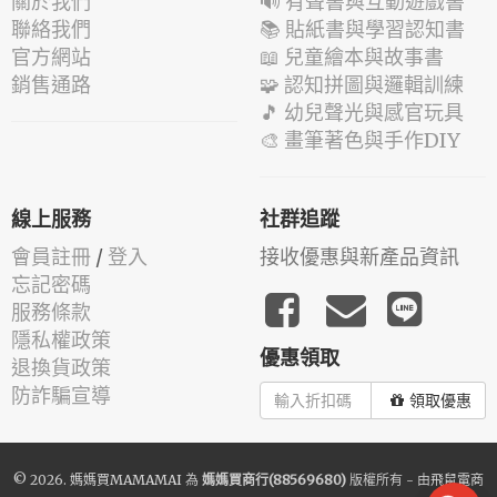
關於我們
🔊 有聲書與互動遊戲書
聯絡我們
📚 貼紙書與學習認知書
官方網站
📖 兒童繪本與故事書
銷售通路
🧩 認知拼圖與邏輯訓練
🎵 幼兒聲光與感官玩具
🎨 畫筆著色與手作DIY
線上服務
社群追蹤
會員註冊
/
登入
接收優惠與新產品資訊
忘記密碼
服務條款
隱私權政策
優惠領取
退換貨政策
防詐騙宣導
領取優惠
© 2026.
媽媽買MAMAMAI
為
媽媽買商行(88569680)
版權所有 - 由
飛鼠電商