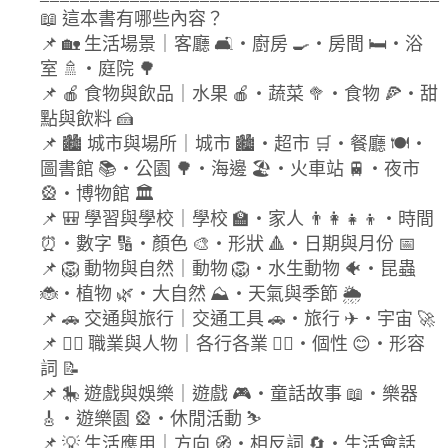
📖 這本書有哪些內容？
📌 🏡 生活場景｜客廳 🛋・廚房 🍳・房間 🛏・浴
室 🚿・庭院 🌳
📌 🍎 食物與飲品｜水果 🍎・蔬菜 🥦・食物 🍕・甜
點與飲料 🍰
📌 🏙 城市與場所｜城市 🏙・超市 🛒・餐廳 🍽・
圖書館 📚・公園 🌳・海邊 🏖・火車站 🚆・夜市
🎡・博物館 🏛
📌 🎒 學習與學校｜學校 🏫・家人 👨‍👩‍👧‍👦・時間
⏰・數字 🔢・顏色 🎨・形狀 🔺・日期與月份 📅
📌 🦁 動物與自然｜動物 🦁・水生動物 🐠・昆蟲
🐞・植物 🌿・大自然 ⛰・天氣與季節 🌦
📌 🚗 交通與旅行｜交通工具 🚗・旅行 ✈・宇宙 🚀
📌 👷‍♂ 職業與人物｜各行各業 👷‍♂・個性 😊・形容
詞 📝
📌 🎠 遊戲與娛樂｜遊戲 🎮・童話故事 📖・樂器
🎸・遊樂園 🎡・休閒活動 ⛷
📌 💡 生活應用｜方向 🧭・相反詞 🔄・生活會話