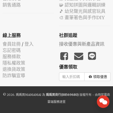
銷售通路
🧩 認知拼圖與邏輯訓練
🎵 幼兒聲光與感官玩具
🎨 畫筆著色與手作DIY
線上服務
社群追蹤
會員註冊
/
登入
接收優惠與新產品資訊
忘記密碼
服務條款
隱私權政策
優惠領取
退換貨政策
防詐騙宣導
領取優惠
© 2026.
媽媽買MAMAMAI
為
媽媽買商行(88569680)
版權所有 - 由
飛鼠電商
雲端服務
建置