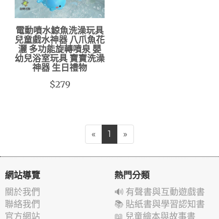
電動噴水鯨魚洗澡玩具
兒童戲水神器 八爪魚花
灑 多功能旋轉噴泉 嬰
幼兒浴室玩具 寶寶洗澡
神器 生日禮物
$279
«
1
»
網站導覽
熱門分類
關於我們
🔊 有聲書與互動遊戲書
聯絡我們
📚 貼紙書與學習認知書
官方網站
📖 兒童繪本與故事書