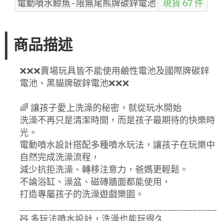
電動噴水鯨魚-限無尾熊牌碳鋅電池
現貨 67 件
商品描述
❌❌❌賣場玩具皆不能使用鹼性電池及國際牌碳鋅
電池、黑貓牌碳鋅電池❌❌❌
🌈 讓孩子愛上洗澡的秘密，就從玩水開始
洗澡不再只是清潔時間，而是孩子最期待的快樂時
光。
電動噴水設計搭配多種噴水玩法，讓孩子在玩樂中
自然完成洗澡流程，
減少抗拒洗澡、轉移注意力，爸媽更輕鬆。
不論浴缸、澡盆、磁磚牆面都能使用，
打造專屬孩子的洗澡遊戲樂園。
________________________________________
🧸 多玩法噴水設計，洗澡也能玩很久