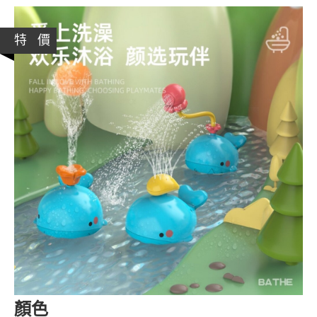
特 價
顏色