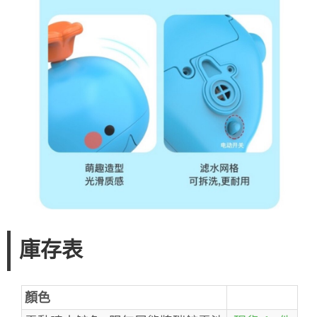
庫存表
顏色