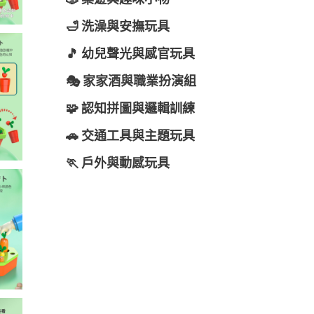
🎲 桌遊與趣味小物
🛁 洗澡與安撫玩具
🎵 幼兒聲光與感官玩具
🎭 家家酒與職業扮演組
🧩 認知拼圖與邏輯訓練
🚗 交通工具與主題玩具
🏃 戶外與動感玩具