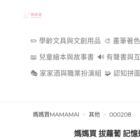
媽媽買MAMAMAI
✏️ 學齡文具與文創用品
🎨 畫筆著
📖 兒童繪本與故事書
🔊 有聲書與
🎭 家家酒與職業扮演組
🧩 認知拼
媽媽買MAMAMAI
其他
000208
媽媽買 拔蘿蔔 記憶