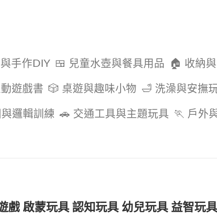
色與手作DIY
🍱 兒童水壺與餐具用品
🏠 收納
互動遊戲書
🎲 桌遊與趣味小物
🛁 洗澡與安撫
圖與邏輯訓練
🚗 交通工具與主題玩具
🏃 戶
遊戲 啟蒙玩具 認知玩具 幼兒玩具 益智玩具