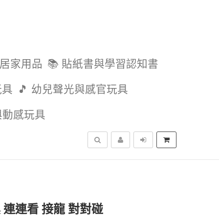
與居家用品
📚 貼紙書與學習認知書
玩具
🎵 幼兒聲光與感官玩具
外與動感玩具
搜尋
 連連看 接龍 對對碰