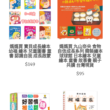
媽媽買 寶貝成長繪本
媽媽買 丸山奈央 食物
幼福 繪本 兒童圖書 童
自信成長系列 精裝繪本
書 認識自我 成長啟蒙
球球館 日本繪本 兒童
繪本 童書 故事書 親子
$149
共讀 台灣現貨
$95