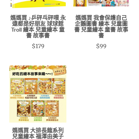
媽媽買 ♪乒砰乓砰噗 永
媽媽買 我會保護自己
遠都是好朋友 球球館
企鵝圖書 繪本 兒童圖
Troll 繪本 兒童繪本 童
書 兒童繪本 童書 故事
書 故事書
書
$179
$99
媽媽買 大排長龍系列
兒童繪本 福澤由美子