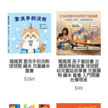
媽媽買 愛洗手的浣熊
媽媽買 房子童話書 立
球球館 繪本 兒童繪本
體屋厚紙板書 球球館
童書
幼兒童話故事書 兒童讀
物 繪本 童書 入門閱讀
$280
台灣現貨
$99