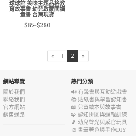
球球館 美味主題品格教
育故事書 幼兒啟蒙閱讀
童書 台灣現貨
$85-$280
«
1
2
»
網站導覽
熱門分類
關於我們
🔊 有聲書與互動遊戲書
聯絡我們
📚 貼紙書與學習認知書
官方網站
📖 兒童繪本與故事書
銷售通路
🧩 認知拼圖與邏輯訓練
🎵 幼兒聲光與感官玩具
🎨 畫筆著色與手作DIY