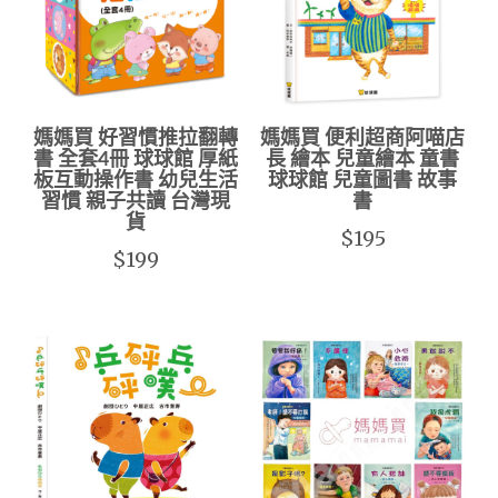
媽媽買 好習慣推拉翻轉
媽媽買 便利超商阿喵店
書 全套4冊 球球館 厚紙
長 繪本 兒童繪本 童書
板互動操作書 幼兒生活
球球館 兒童圖書 故事
習慣 親子共讀 台灣現
書
貨
$195
$199