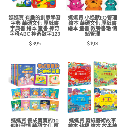
媽媽買 有趣的創意學習
媽媽買 小怪獸EQ管理
字典 華碩文化 厚紙書
繪本 華碩文化 厚紙書
字典書 繪本 童書 神奇
繪本 童書 教養書籍 情
字母ABC 神奇數字123
緒管理
$395
$198
媽媽買 養成寶寶的10
媽媽買 剪紙藝術故事
個好習慣 華碩文化 厚
繪本 幼福 繪本 故事繪