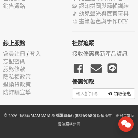
銷售通路
🧩 認知拼圖與邏輯訓練
🎵 幼兒聲光與感官玩具
🎨 畫筆著色與手作DIY
線上服務
社群追蹤
會員註冊
/
登入
接收優惠與新產品資訊
忘記密碼
服務條款
隱私權政策
優惠領取
退換貨政策
防詐騙宣導
領取優惠
© 2026.
媽媽買MAMAMAI
為
媽媽買商行(88569680)
版權所有 - 由
飛鼠電商
雲端服務
建置