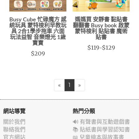
Busy Cube 忙碌魔方 感
媽媽買 安靜書 黏貼書
統玩具 蒙特梭利早教玩
翻翻書 Busy book 啟蒙
具 2合1學步拖車 六面
蒙特梭利 貼貼書 魔術
玩法益智 音樂燈光 1歲
貼書
寶寶
$119-$129
$209
«
1
»
網站導覽
熱門分類
關於我們
🔊 有聲書與互動遊戲書
聯絡我們
📚 貼紙書與學習認知書
官方網站
📖 兒童繪本與故事書