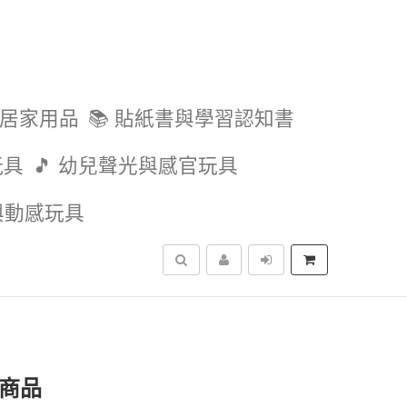
與居家用品
📚 貼紙書與學習認知書
玩具
🎵 幼兒聲光與感官玩具
外與動感玩具
搜尋
關商品