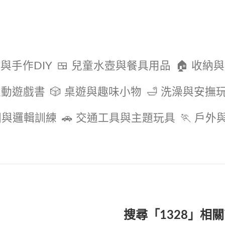
色與手作DIY
🍱 兒童水壺與餐具用品
🏠 收納
互動遊戲書
🎲 桌遊與趣味小物
🛁 洗澡與安撫
圖與邏輯訓練
🚗 交通工具與主題玩具
🏃 戶
搜尋「1328」相