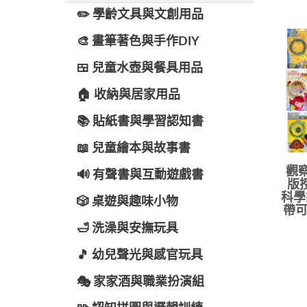
✏️ 學齡文具與文創用品
🎨 畫筆著色與手作DIY
🍱 兒童水壺與餐具用品
🏠 收納與居家用品
📚 貼紙書與學習認知書
📖 兒童繪本與故事書
觀察
🔊 有聲書與互動遊戲書
版
科學
🎲 桌遊與趣味小物
帶可
🛁 洗澡與安撫玩具
🎵 幼兒聲光與感官玩具
🎭 家家酒與職業扮演組