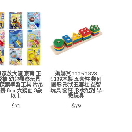
家放大鏡 京甫 正
媽媽買 1115 1328
授權 幼兒觀察玩具
1329木製 五套柱 幾何
探索學習工具 附吊
圖形 形狀五套柱 益智
掛 8cm大鏡面 3歲
玩具 套柱 形狀配對 早
以上
教玩具
$71
$79