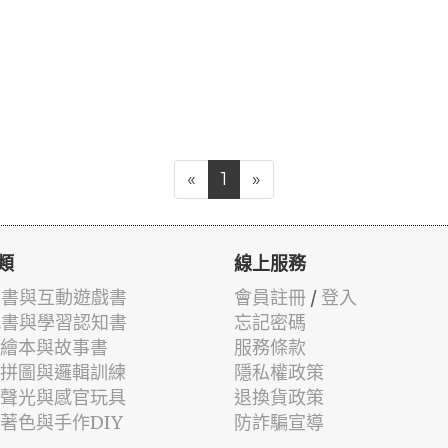
«
1
»
類
線上服務
有聲書與互動遊戲書
會員註冊
/
登入
貼紙書與學習認知書
忘記密碼
兒童繪本與故事書
服務條款
認知拼圖與邏輯訓練
隱私權政策
幼兒聲光與感官玩具
退換貨政策
筆著色與手作DIY
防詐騙宣導