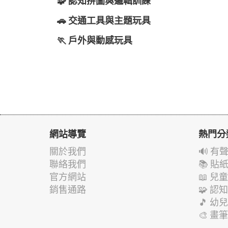
🧩 認知拼圖與邏輯訓練
🚗 交通工具與主題玩具
🏃 戶外與動感玩具
網站導覽
熱門分
關於我們
🔊 
聯絡我們
📚 
官方網站
📖 
銷售通路
🧩 
🎵 
🎨 畫