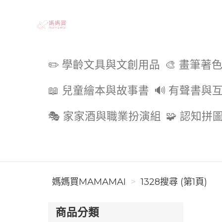
媽媽買MAMAMAI
✏️ 學齡文具與文創用品
🎨 畫筆著
📖 兒童繪本與故事書
🔊 有聲書與
🎭 家家酒與職業扮演組
🧩 認知拼
媽媽買MAMAMAI
1328搜尋 (第1頁)
商品分類