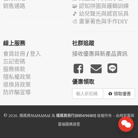
銷售通路
🧩 認知拼圖與邏輯訓練
🎵 幼兒聲光與感官玩具
🎨 畫筆著色與手作DIY
線上服務
社群追蹤
會員註冊
/
登入
接收優惠與新產品資訊
忘記密碼
服務條款
隱私權政策
優惠領取
退換貨政策
防詐騙宣導
領取優惠
© 2026.
媽媽買MAMAMAI
為
媽媽買商行(88569680)
版權所有 - 由
飛鼠電商
雲端服務
建置