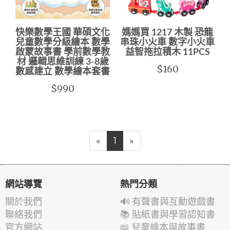
快樂數學王國 華碩文化
媽媽買 1217 木製 恐龍
兒童數學分級繪本 數學
串珠小火車 數字小火車
啟蒙故事書 學前數學教
益智拖拉積木 11PCS
材 邏輯思維訓練 3-8歲
$160
數感建立 數學繪本套書
$990
«
1
»
網站導覽
熱門分類
關於我們
🔊 有聲書與互動遊戲書
聯絡我們
📚 貼紙書與學習認知書
官方網站
📖 兒童繪本與故事書