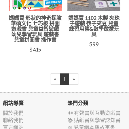
媽媽買 形狀的神奇探險
媽媽買 1102 木製 夾珠
華碩文化 七巧板 拼圖
子遊戲 筷子夾豆 兒童
遊戲書 兒童益智遊戲
練習用筷&數學啟蒙玩
幼兒學習玩具 遊戲書
具
兒童拼圖書 操作書
$99
$415
«
1
»
網站導覽
熱門分類
關於我們
🔊 有聲書與互動遊戲書
聯絡我們
📚 貼紙書與學習認知書
官方網站
📖 兒童繪本與故事書