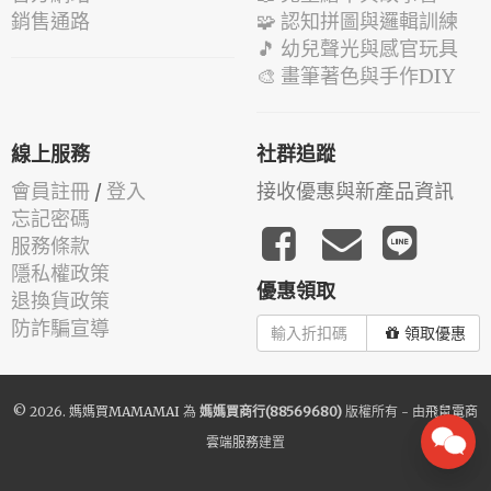
銷售通路
🧩 認知拼圖與邏輯訓練
🎵 幼兒聲光與感官玩具
🎨 畫筆著色與手作DIY
線上服務
社群追蹤
會員註冊
/
登入
接收優惠與新產品資訊
忘記密碼
服務條款
隱私權政策
優惠領取
退換貨政策
防詐騙宣導
領取優惠
© 2026.
媽媽買MAMAMAI
為
媽媽買商行(88569680)
版權所有 - 由
飛鼠電商
雲端服務
建置