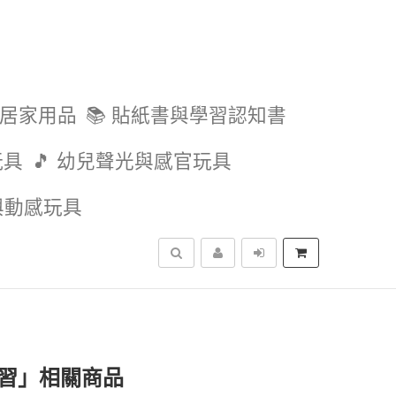
與居家用品
📚 貼紙書與學習認知書
玩具
🎵 幼兒聲光與感官玩具
外與動感玩具
搜尋
練習」相關商品