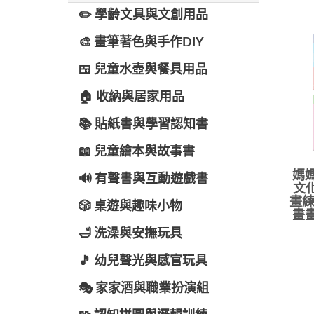
✏️ 學齡文具與文創用品
🎨 畫筆著色與手作DIY
🍱 兒童水壺與餐具用品
🏠 收納與居家用品
📚 貼紙書與學習認知書
📖 兒童繪本與故事書
媽媽
🔊 有聲書與互動遊戲書
文
畫練
🎲 桌遊與趣味小物
畫畫
🛁 洗澡與安撫玩具
🎵 幼兒聲光與感官玩具
🎭 家家酒與職業扮演組