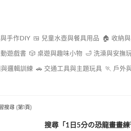
色與手作DIY
🍱 兒童水壺與餐具用品
🏠 收納
互動遊戲書
🎲 桌遊與趣味小物
🛁 洗澡與安撫
圖與邏輯訓練
🚗 交通工具與主題玩具
🏃 戶
搜尋 (第1頁)
搜尋「1日5分の恐龍畫畫