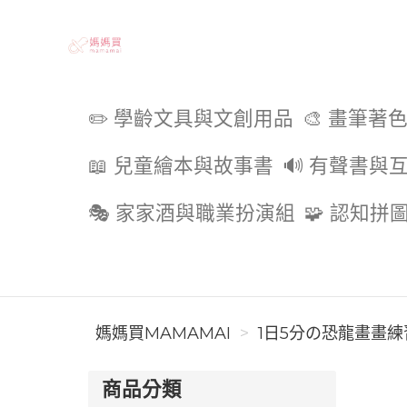
媽媽買MAMAMAI
✏️ 學齡文具與文創用品
🎨 畫筆著
📖 兒童繪本與故事書
🔊 有聲書與
🎭 家家酒與職業扮演組
🧩 認知拼
媽媽買MAMAMAI
1日5分の恐龍畫畫練習
商品分類