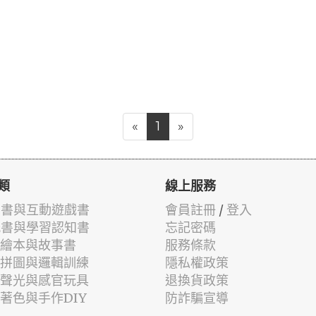
«
1
»
類
線上服務
有聲書與互動遊戲書
會員註冊
/
登入
貼紙書與學習認知書
忘記密碼
兒童繪本與故事書
服務條款
認知拼圖與邏輯訓練
隱私權政策
幼兒聲光與感官玩具
退換貨政策
筆著色與手作DIY
防詐騙宣導