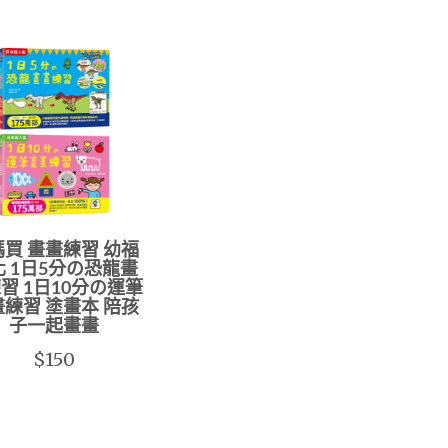
買 畫畫練習 幼福
化 1日5分の恐龍畫
習 1日10分の運筆
練習 塗畫本 陪孩
子一起畫畫
$150