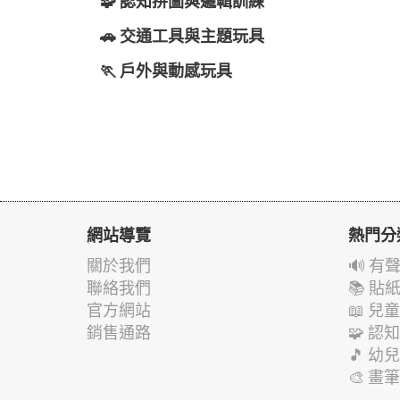
🧩 認知拼圖與邏輯訓練
🚗 交通工具與主題玩具
🏃 戶外與動感玩具
網站導覽
熱門分
關於我們
🔊 
聯絡我們
📚 
官方網站
📖 
銷售通路
🧩 
🎵 
🎨 畫