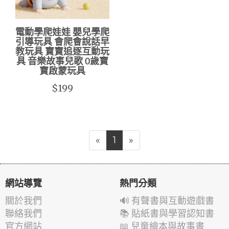
電動學爬娃娃 嬰兒學爬
引導玩具 會爬會說話早
教玩具 寶寶追逐互動玩
具 音樂故事兒歌 0歲寶
寶啟蒙玩具
$199
«
1
»
網站導覽
熱門分類
關於我們
🔊 有聲書與互動遊戲書
聯絡我們
📚 貼紙書與學習認知書
官方網站
📖 兒童繪本與故事書