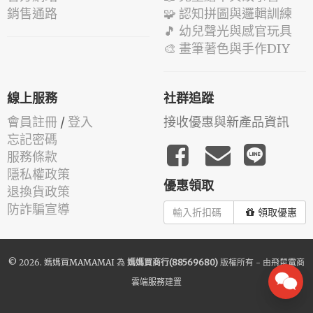
銷售通路
🧩 認知拼圖與邏輯訓練
🎵 幼兒聲光與感官玩具
🎨 畫筆著色與手作DIY
線上服務
社群追蹤
會員註冊
/
登入
接收優惠與新產品資訊
忘記密碼
服務條款
隱私權政策
優惠領取
退換貨政策
防詐騙宣導
領取優惠
© 2026.
媽媽買MAMAMAI
為
媽媽買商行(88569680)
版權所有 - 由
飛鼠電商
雲端服務
建置