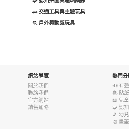
🧩 認知拼圖與邏輯訓練
🚗 交通工具與主題玩具
🏃 戶外與動感玩具
網站導覽
熱門分
關於我們
🔊 
聯絡我們
📚 
官方網站
📖 
銷售通路
🧩 
🎵 
🎨 畫