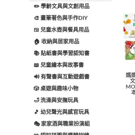
✏️ 學齡文具與文創用品
🎨 畫筆著色與手作DIY
🍱 兒童水壺與餐具用品
🏠 收納與居家用品
📚 貼紙書與學習認知書
📖 兒童繪本與故事書
媽媽
🔊 有聲書與互動遊戲書
文
MO
🎲 桌遊與趣味小物
🛁 洗澡與安撫玩具
🎵 幼兒聲光與感官玩具
🎭 家家酒與職業扮演組