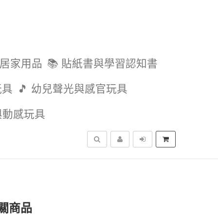
與居家用品
📚 貼紙書與學習認知書
玩具
🎵 幼兒聲光與感官玩具
外與動感玩具
搜尋
關商品