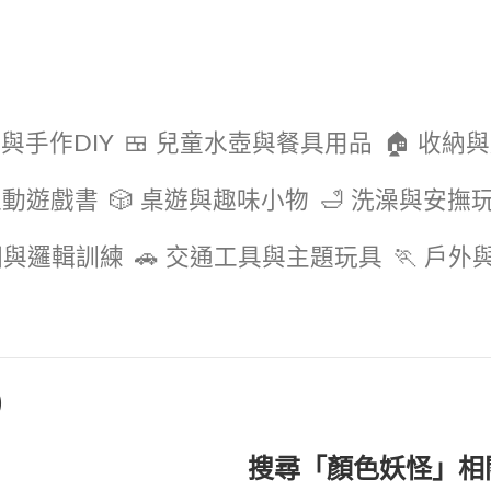
色與手作DIY
🍱 兒童水壺與餐具用品
🏠 收納
互動遊戲書
🎲 桌遊與趣味小物
🛁 洗澡與安撫
圖與邏輯訓練
🚗 交通工具與主題玩具
🏃 戶
)
搜尋「顏色妖怪」相