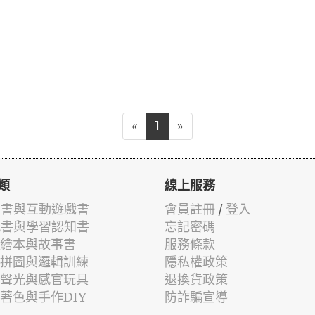
«
1
»
類
線上服務
有聲書與互動遊戲書
會員註冊
/
登入
貼紙書與學習認知書
忘記密碼
兒童繪本與故事書
服務條款
認知拼圖與邏輯訓練
隱私權政策
幼兒聲光與感官玩具
退換貨政策
筆著色與手作DIY
防詐騙宣導