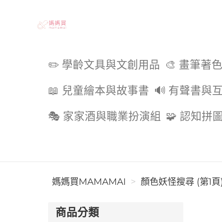
媽媽買MAMAMAI
✏️ 學齡文具與文創用品
🎨 畫筆著
📖 兒童繪本與故事書
🔊 有聲書與
🎭 家家酒與職業扮演組
🧩 認知拼
媽媽買MAMAMAI
顏色妖怪搜尋 (第1頁
商品分類