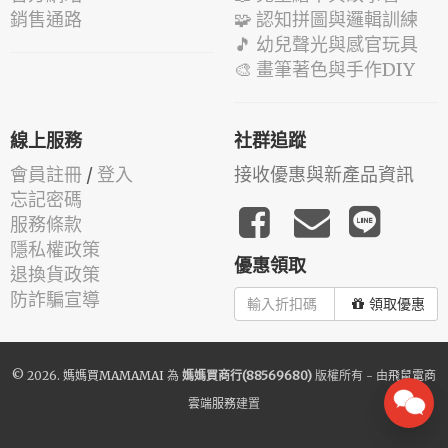
銷售通路
🧩 認知拼圖與邏輯訓練
🎵 幼兒聲光與感官玩具
🎨 畫筆著色與手作DIY
線上服務
社群追蹤
會員註冊
/
登入
接收優惠與新產品資訊
忘記密碼
服務條款
隱私權政策
優惠領取
退換貨政策
防詐騙宣導
領取優惠
© 2026.
媽媽買MAMAMAI
為
媽媽買商行(88569680)
版權所有 - 由
飛鼠電商
雲端服務
建置