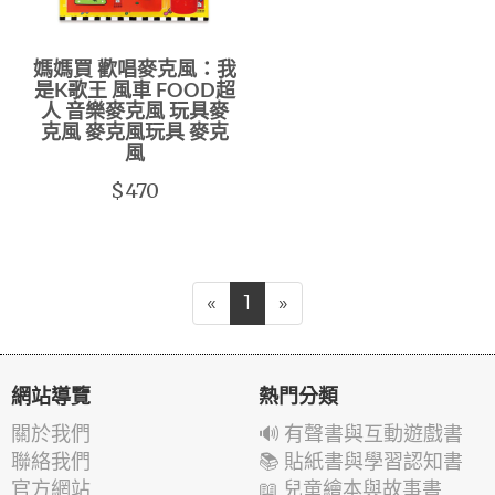
媽媽買 歡唱麥克風：我
是K歌王 風車 FOOD超
人 音樂麥克風 玩具麥
克風 麥克風玩具 麥克
風
$470
«
1
»
網站導覽
熱門分類
關於我們
🔊 有聲書與互動遊戲書
聯絡我們
📚 貼紙書與學習認知書
官方網站
📖 兒童繪本與故事書