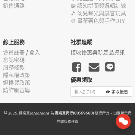
銷售通路
🧩 認知拼圖與邏輯訓練
🎵 幼兒聲光與感官玩具
🎨 畫筆著色與手作DIY
線上服務
社群追蹤
會員註冊
/
登入
接收優惠與新產品資訊
忘記密碼
服務條款
隱私權政策
優惠領取
退換貨政策
防詐騙宣導
領取優惠
© 2026.
媽媽買MAMAMAI
為
媽媽買商行(88569680)
版權所有 - 由
飛鼠電商
雲端服務
建置