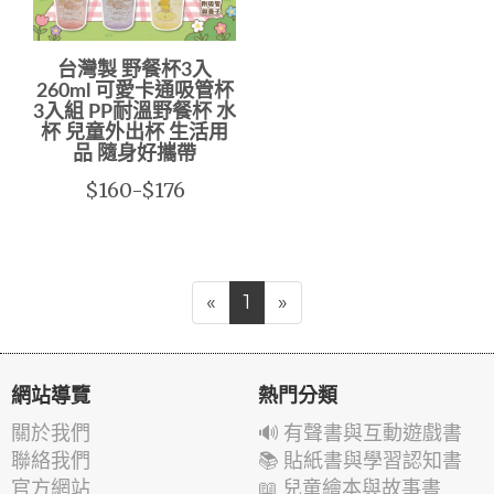
台灣製 野餐杯3入
260ml 可愛卡通吸管杯
3入組 PP耐溫野餐杯 水
杯 兒童外出杯 生活用
品 隨身好攜帶
$160-$176
«
1
»
網站導覽
熱門分類
關於我們
🔊 有聲書與互動遊戲書
聯絡我們
📚 貼紙書與學習認知書
官方網站
📖 兒童繪本與故事書