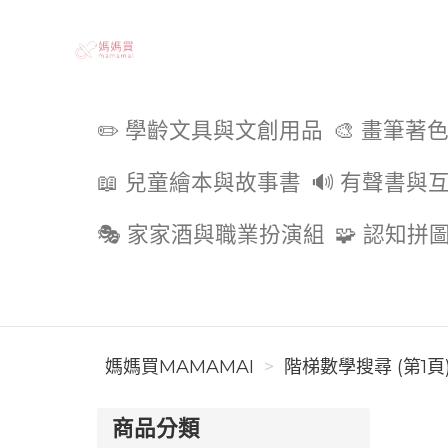
媽媽買MAMAMAI
✏️ 學齡文具與文創用品
🎨 畫筆著
📖 兒童繪本與故事書
🔊 有聲書與
🎭 家家酒與職業扮演組
🧩 認知拼
媽媽買MAMAMAI
階梯數學搜尋 (第1頁
商品分類