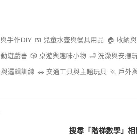
色與手作DIY
🍱 兒童水壺與餐具用品
🏠 收納
互動遊戲書
🎲 桌遊與趣味小物
🛁 洗澡與安撫
圖與邏輯訓練
🚗 交通工具與主題玩具
🏃 戶
)
搜尋「階梯數學」相