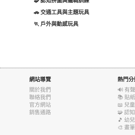
🧩 認知拼圖與邏輯訓練
🚗 交通工具與主題玩具
🏃 戶外與動感玩具
網站導覽
熱門分
關於我們
🔊 
聯絡我們
📚 
官方網站
📖 
銷售通路
🧩 
🎵 
🎨 畫