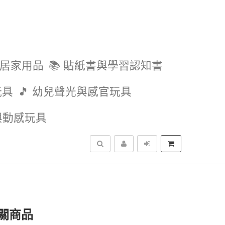
與居家用品
📚 貼紙書與學習認知書
玩具
🎵 幼兒聲光與感官玩具
外與動感玩具
搜尋
關商品