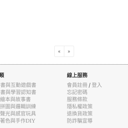
«
»
類
線上服務
有聲書與互動遊戲書
會員註冊
/
登入
貼紙書與學習認知書
忘記密碼
兒童繪本與故事書
服務條款
認知拼圖與邏輯訓練
隱私權政策
幼兒聲光與感官玩具
退換貨政策
筆著色與手作DIY
防詐騙宣導