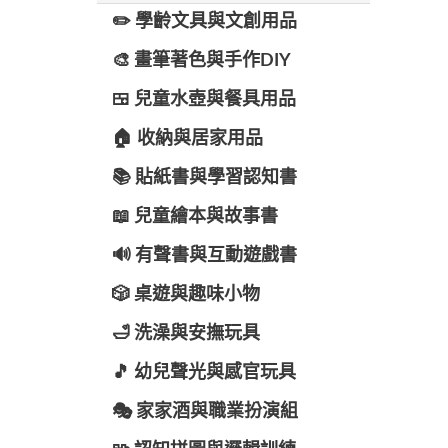
✏️ 學齡文具與文創用品
🎨 畫筆著色與手作DIY
🍱 兒童水壺與餐具用品
🏠 收納與居家用品
📚 貼紙書與學習認知書
📖 兒童繪本與故事書
🔊 有聲書與互動遊戲書
🎲 桌遊與趣味小物
🛁 洗澡與安撫玩具
🎵 幼兒聲光與感官玩具
🎭 家家酒與職業扮演組