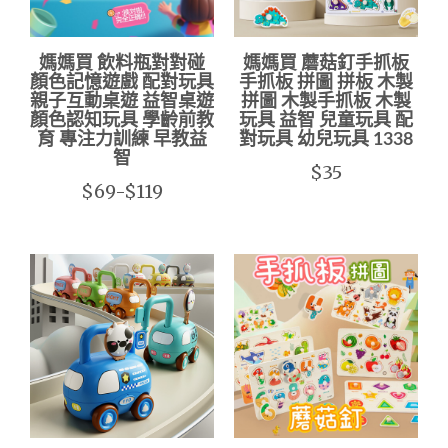
媽媽買 飲料瓶對對碰
媽媽買 蘑菇釘手抓板
顏色記憶遊戲 配對玩具
手抓板 拼圖 拼板 木製
親子互動桌遊 益智桌遊
拼圖 木製手抓板 木製
顏色認知玩具 學齡前教
玩具 益智 兒童玩具 配
育 專注力訓練 早教益
對玩具 幼兒玩具 1338
智
$35
$69-$119