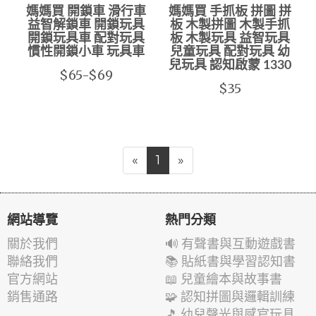
媽媽買 開鎖車 滑行車
媽媽買 手抓板 拼圖 拼
益智解鎖車 開鎖玩具
板 木製拼圖 木製手抓
開鎖玩具車 配對玩具
板 木製玩具 益智玩具
慣性開鎖小車 玩具車
兒童玩具 配對玩具 幼
兒玩具 認知啟蒙 1330
$65-$69
$35
«
1
»
網站導覽
熱門分類
關於我們
🔊 有聲書與互動遊戲書
聯絡我們
📚 貼紙書與學習認知書
官方網站
📖 兒童繪本與故事書
銷售通路
🧩 認知拼圖與邏輯訓練
🎵 幼兒聲光與感官玩具