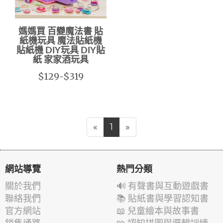
媽媽買 百變魔法書 貼
紙機玩具 魔法貼紙機
貼紙機 DIY玩具 DIY貼
紙 家家酒玩具
$129-$319
«
1
»
網站導覽
熱門分類
關於我們
🔊 有聲書與互動遊戲書
聯絡我們
📚 貼紙書與學習認知書
官方網站
📖 兒童繪本與故事書