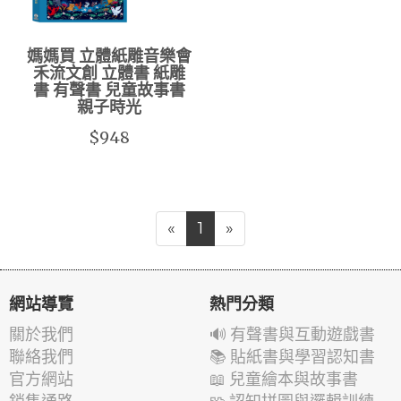
媽媽買 立體紙雕音樂會
禾流文創 立體書 紙雕
書 有聲書 兒童故事書
親子時光
$948
«
1
»
網站導覽
熱門分類
關於我們
🔊 有聲書與互動遊戲書
聯絡我們
📚 貼紙書與學習認知書
官方網站
📖 兒童繪本與故事書