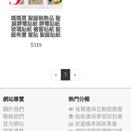
媽媽買 聖誕裝飾品 聖
誕靜電貼紙 靜電貼紙
玻璃貼紙 櫥窗貼紙 聖
誕佈置 窗貼 聖誕貼紙
$119
«
1
»
網站導覽
熱門分類
關於我們
🔊 有聲書與互動遊戲書
聯絡我們
📚 貼紙書與學習認知書
官方網站
📖 兒童繪本與故事書