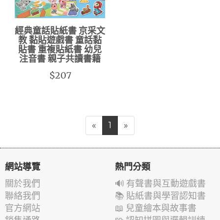
經典童話貼紙書 京采文
教 黏貼遊戲書 童話黏
貼書 重複貼紙書 幼兒
注音書 親子共讀書籍
$207
«
1
»
網站導覽
熱門分類
關於我們
🔊 有聲書與互動遊戲書
聯絡我們
📚 貼紙書與學習認知書
官方網站
📖 兒童繪本與故事書