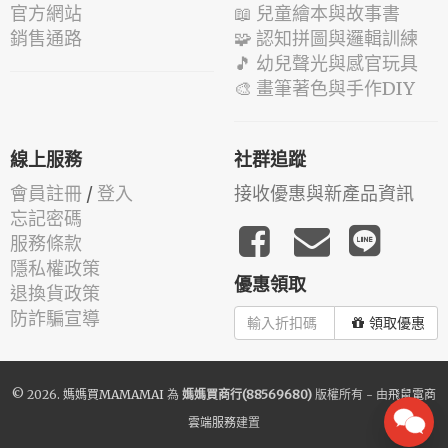
官方網站
📖 兒童繪本與故事書
銷售通路
🧩 認知拼圖與邏輯訓練
🎵 幼兒聲光與感官玩具
🎨 畫筆著色與手作DIY
線上服務
社群追蹤
會員註冊
/
登入
接收優惠與新產品資訊
忘記密碼
服務條款
隱私權政策
優惠領取
退換貨政策
防詐騙宣導
領取優惠
© 2026.
媽媽買MAMAMAI
為
媽媽買商行(88569680)
版權所有 - 由
飛鼠電商
雲端服務
建置