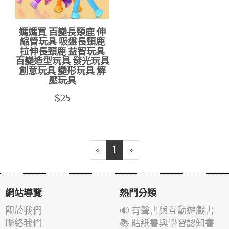
媽媽買 百變長頸鹿 伸
縮管玩具 吸盤長頸鹿
拉伸長頸鹿 益智玩具
百變造型玩具 發光玩具
創意玩具 變形玩具 解
壓玩具
$25
«
1
»
網站導覽
熱門分類
關於我們
🔊 有聲書與互動遊戲書
聯絡我們
📚 貼紙書與學習認知書