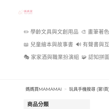
媽媽買MAMAMAI
✏️ 學齡文具與文創用品
🎨 畫筆著
📖 兒童繪本與故事書
🔊 有聲書與
🎭 家家酒與職業扮演組
🧩 認知拼
媽媽買MAMAMAI
玩具手機搜尋 (第1頁
商品分類