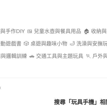
色與手作DIY
🍱 兒童水壺與餐具用品
🏠 收納
互動遊戲書
🎲 桌遊與趣味小物
🛁 洗澡與安撫
圖與邏輯訓練
🚗 交通工具與主題玩具
🏃 戶
)
搜尋「玩具手機」相