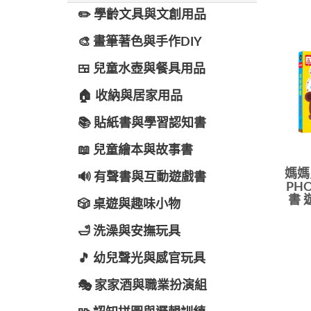
✏️ 學齡文具與文創用品
🎨 畫筆著色與手作DIY
🍱 兒童水壺與餐具用品
🏠 收納與居家用品
📚 貼紙書與學習認知書
📖 兒童繪本與故事書
媽媽
🔊 有聲書與互動遊戲書
PH
書 
🎲 桌遊與趣味小物
🛁 洗澡與安撫玩具
🎵 幼兒聲光與感官玩具
🎭 家家酒與職業扮演組