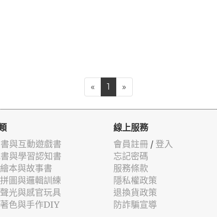
«
1
»
類
線上服務
有聲書與互動遊戲書
會員註冊
/
登入
貼紙書與學習認知書
忘記密碼
兒童繪本與故事書
服務條款
認知拼圖與邏輯訓練
隱私權政策
幼兒聲光與感官玩具
退換貨政策
筆著色與手作DIY
防詐騙宣導