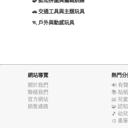
🧩 認知拼圖與邏輯訓練
🚗 交通工具與主題玩具
🏃 戶外與動感玩具
網站導覽
熱門分
關於我們
🔊 
聯絡我們
📚 
官方網站
📖 
銷售通路
🧩 
🎵 
🎨 畫