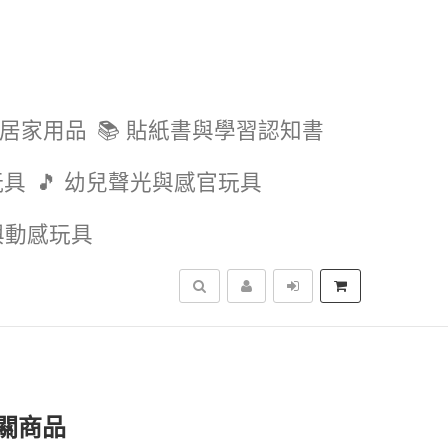
與居家用品
📚 貼紙書與學習認知書
玩具
🎵 幼兒聲光與感官玩具
外與動感玩具
搜尋
關商品