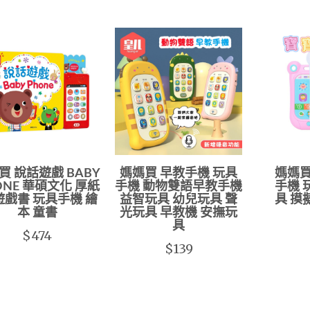
買 說話遊戲 BABY
媽媽買 早教手機 玩具
媽媽買
ONE 華碩文化 厚紙
手機 動物雙語早教手機
手機 
遊戲書 玩具手機 繪
益智玩具 幼兒玩具 聲
具 摸
本 童書
光玩具 早教機 安撫玩
具
$474
$139