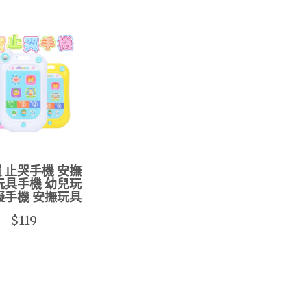
 止哭手機 安撫
玩具手機 幼兒玩
擬手機 安撫玩具
$119