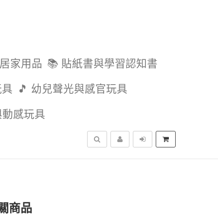
與居家用品
📚 貼紙書與學習認知書
玩具
🎵 幼兒聲光與感官玩具
外與動感玩具
搜尋
關商品