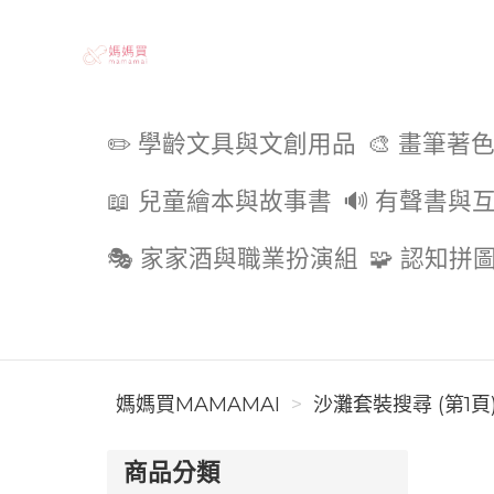
媽媽買MAMAMAI
✏️ 學齡文具與文創用品
🎨 畫筆著
📖 兒童繪本與故事書
🔊 有聲書與
🎭 家家酒與職業扮演組
🧩 認知拼
媽媽買MAMAMAI
沙灘套裝搜尋 (第1頁
商品分類