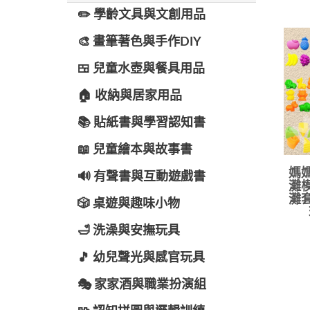
✏️ 學齡文具與文創用品
🎨 畫筆著色與手作DIY
🍱 兒童水壺與餐具用品
🏠 收納與居家用品
📚 貼紙書與學習認知書
📖 兒童繪本與故事書
媽媽
🔊 有聲書與互動遊戲書
灘模
灘套
🎲 桌遊與趣味小物
🛁 洗澡與安撫玩具
🎵 幼兒聲光與感官玩具
🎭 家家酒與職業扮演組