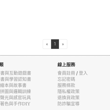
«
1
»
類
線上服務
有聲書與互動遊戲書
會員註冊
/
登入
貼紙書與學習認知書
忘記密碼
兒童繪本與故事書
服務條款
認知拼圖與邏輯訓練
隱私權政策
幼兒聲光與感官玩具
退換貨政策
筆著色與手作DIY
防詐騙宣導