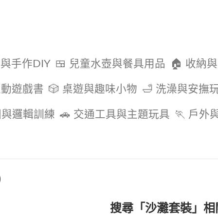
色與手作DIY
🍱 兒童水壺與餐具用品
🏠 收納
互動遊戲書
🎲 桌遊與趣味小物
🛁 洗澡與安撫
圖與邏輯訓練
🚗 交通工具與主題玩具
🏃 戶
)
搜尋「沙灘套裝」相