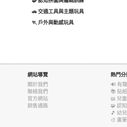
🧩 認知拼圖與邏輯訓練
🚗 交通工具與主題玩具
🏃 戶外與動感玩具
網站導覽
熱門分
關於我們
🔊 
聯絡我們
📚 
官方網站
📖 
銷售通路
🧩 
🎵 
🎨 畫