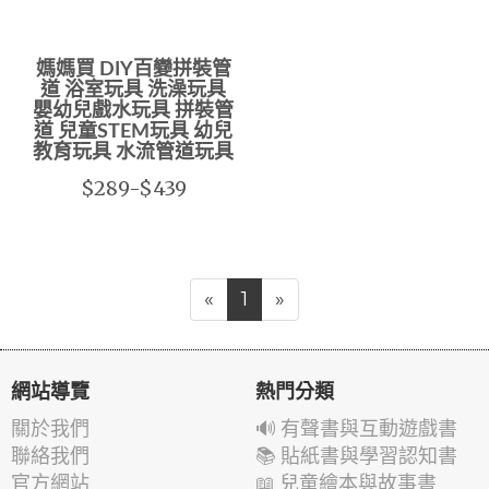
媽媽買 DIY百變拼裝管
道 浴室玩具 洗澡玩具
嬰幼兒戲水玩具 拼裝管
道 兒童STEM玩具 幼兒
教育玩具 水流管道玩具
$289-$439
«
1
»
網站導覽
熱門分類
關於我們
🔊 有聲書與互動遊戲書
聯絡我們
📚 貼紙書與學習認知書
官方網站
📖 兒童繪本與故事書