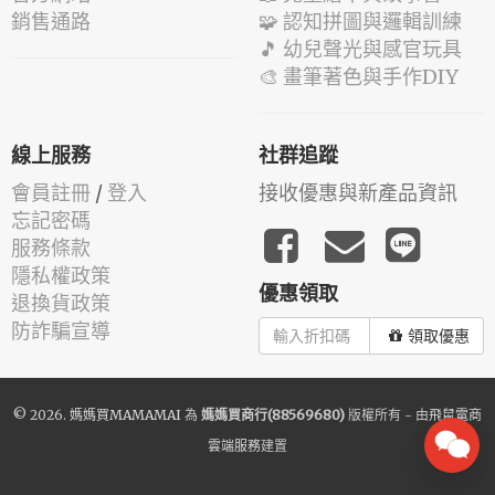
銷售通路
🧩 認知拼圖與邏輯訓練
🎵 幼兒聲光與感官玩具
🎨 畫筆著色與手作DIY
線上服務
社群追蹤
會員註冊
/
登入
接收優惠與新產品資訊
忘記密碼
服務條款
隱私權政策
優惠領取
退換貨政策
防詐騙宣導
領取優惠
© 2026.
媽媽買MAMAMAI
為
媽媽買商行(88569680)
版權所有 - 由
飛鼠電商
雲端服務
建置