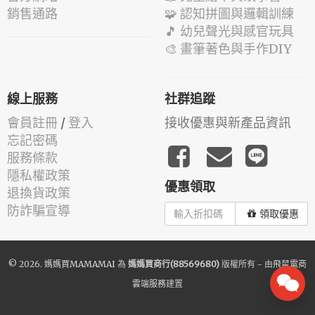
銷售通路
🧩 認知拼圖與邏輯訓練
🎵 幼兒聲光與感官玩具
🎨 畫筆著色與手作DIY
線上服務
社群追蹤
會員註冊
/
登入
接收優惠與新產品資訊
忘記密碼
服務條款
隱私權政策
優惠領取
退換貨政策
防詐騙宣導
領取優惠
© 2026.
媽媽買MAMAMAI
為
媽媽買商行(88569680)
版權所有 - 由
飛鼠電商
雲端服務
建置