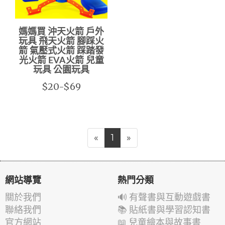
媽媽買 沖天火箭 戶外
玩具 飛天火箭 腳踩火
箭 氣壓式火箭 踩踏發
光火箭 EVA火箭 兒童
玩具 公園玩具
$20-$69
«
1
»
網站導覽
熱門分類
關於我們
🔊 有聲書與互動遊戲書
聯絡我們
📚 貼紙書與學習認知書
官方網站
📖 兒童繪本與故事書