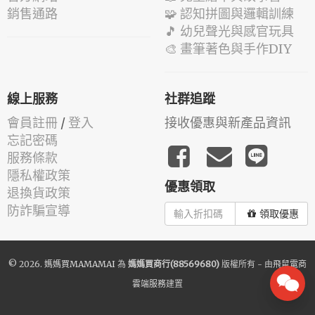
銷售通路
🧩 認知拼圖與邏輯訓練
🎵 幼兒聲光與感官玩具
🎨 畫筆著色與手作DIY
線上服務
社群追蹤
會員註冊
/
登入
接收優惠與新產品資訊
忘記密碼
服務條款
隱私權政策
優惠領取
退換貨政策
防詐騙宣導
領取優惠
© 2026.
媽媽買MAMAMAI
為
媽媽買商行(88569680)
版權所有 - 由
飛鼠電商
雲端服務
建置