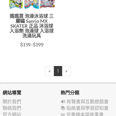
媽媽買 泡澡沐浴球 三
麗鷗 Sanrio MX
SKATER 正品 沐浴球
入浴劑 泡澡球 入浴球
洗澡玩具
$139-$199
«
1
»
網站導覽
熱門分類
關於我們
🔊 有聲書與互動遊戲書
聯絡我們
📚 貼紙書與學習認知書
官方網站
📖 兒童繪本與故事書