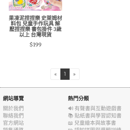
果凍泥捏捏樂 史萊姆材
料包 兒童手作玩具 解
壓捏捏樂 書包掛件 3歲
以上 台灣現貨
$199
«
1
»
網站導覽
熱門分類
關於我們
🔊 有聲書與互動遊戲書
聯絡我們
📚 貼紙書與學習認知書
官方網站
📖 兒童繪本與故事書