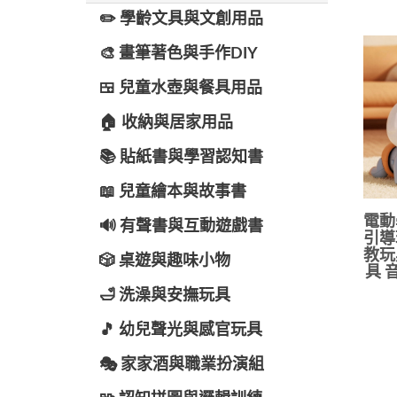
✏️ 學齡文具與文創用品
🎨 畫筆著色與手作DIY
🍱 兒童水壺與餐具用品
🏠 收納與居家用品
📚 貼紙書與學習認知書
📖 兒童繪本與故事書
電動
🔊 有聲書與互動遊戲書
引導
教玩
🎲 桌遊與趣味小物
具 
🛁 洗澡與安撫玩具
🎵 幼兒聲光與感官玩具
🎭 家家酒與職業扮演組