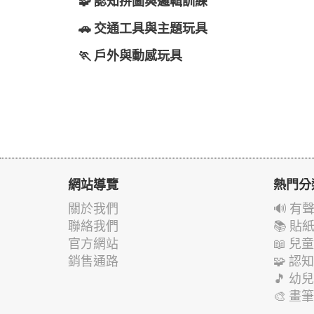
🧩 認知拼圖與邏輯訓練
🚗 交通工具與主題玩具
🏃 戶外與動感玩具
網站導覽
熱門分
關於我們
🔊 
聯絡我們
📚 
官方網站
📖 
銷售通路
🧩 
🎵 
🎨 畫