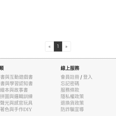
«
1
»
類
線上服務
有聲書與互動遊戲書
會員註冊
/
登入
貼紙書與學習認知書
忘記密碼
兒童繪本與故事書
服務條款
認知拼圖與邏輯訓練
隱私權政策
幼兒聲光與感官玩具
退換貨政策
筆著色與手作DIY
防詐騙宣導