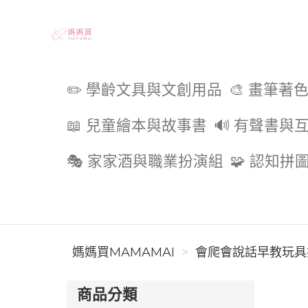
媽媽買MAMAMAI
✏️ 學齡文具與文創用品
🎨 畫筆著
📖 兒童繪本與故事書
🔊 有聲書與
🎭 家家酒與職業扮演組
🧩 認知拼
媽媽買MAMAMAI
會爬會說話早教玩具搜
商品分類