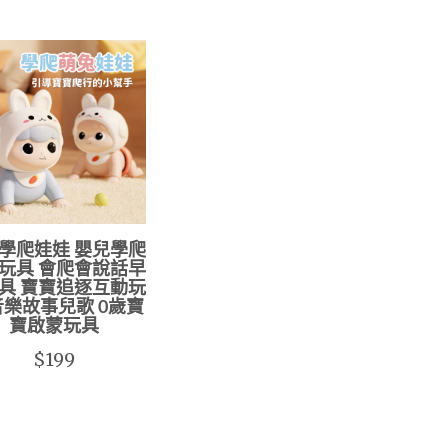
學爬娃娃 嬰兒學爬
玩具 會爬會說話早
具 寶寶追逐互動玩
音樂故事兒歌 0歲寶
寶啟蒙玩具
$199