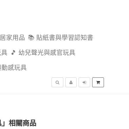
與居家用品
📚 貼紙書與學習認知書
玩具
🎵 幼兒聲光與感官玩具
外與動感玩具
搜尋
具」相關商品