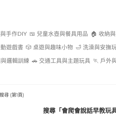
色與手作DIY
🍱 兒童水壺與餐具用品
🏠 收納
互動遊戲書
🎲 桌遊與趣味小物
🛁 洗澡與安撫
圖與邏輯訓練
🚗 交通工具與主題玩具
🏃 戶
尋 (第1頁)
搜尋「會爬會說話早教玩