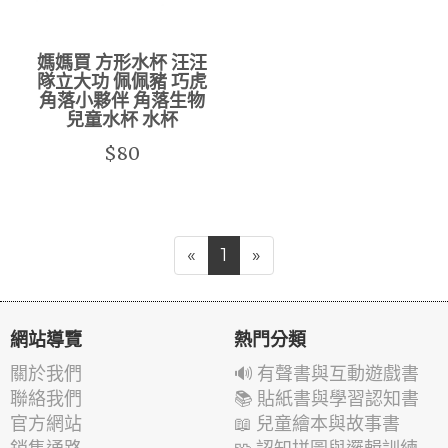
媽媽買 方形水杯 汪汪
隊立大功 佩佩豬 巧虎
角落小夥伴 角落生物
兒童水杯 水杯
$80
«
1
»
網站導覽
熱門分類
關於我們
🔊 有聲書與互動遊戲書
聯絡我們
📚 貼紙書與學習認知書
官方網站
📖 兒童繪本與故事書