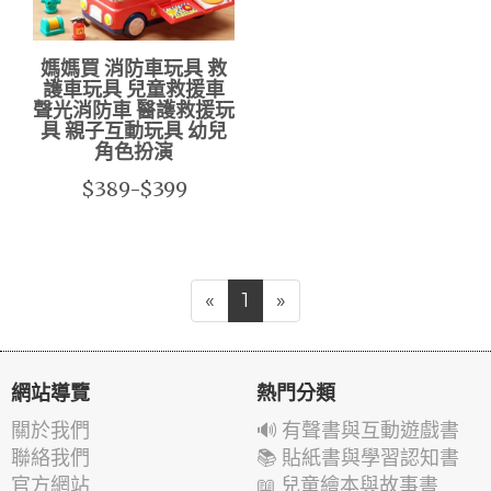
媽媽買 消防車玩具 救
護車玩具 兒童救援車
聲光消防車 醫護救援玩
具 親子互動玩具 幼兒
角色扮演
$389-$399
«
1
»
網站導覽
熱門分類
關於我們
🔊 有聲書與互動遊戲書
聯絡我們
📚 貼紙書與學習認知書
官方網站
📖 兒童繪本與故事書