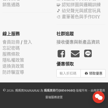
銷售通路
🧩 認知拼圖與邏輯訓練
🎵 幼兒聲光與感官玩具
🎨 畫筆著色與手作DIY
線上服務
社群追蹤
會員註冊
/
登入
接收優惠與新產品資訊
忘記密碼
服務條款
隱私權政策
優惠領取
退換貨政策
防詐騙宣導
領取優惠
© 2026.
媽媽買MAMAMAI
為
媽媽買商行(88569680)
版權所有 - 由
飛鼠電商
雲端服務
建置