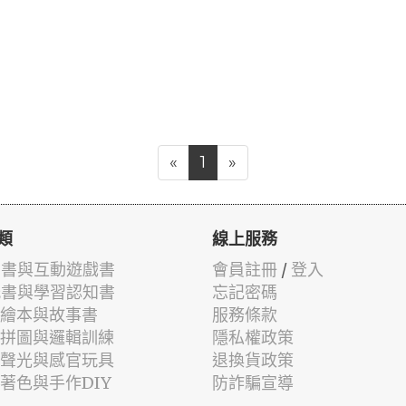
«
1
»
類
線上服務
有聲書與互動遊戲書
會員註冊
/
登入
貼紙書與學習認知書
忘記密碼
兒童繪本與故事書
服務條款
認知拼圖與邏輯訓練
隱私權政策
幼兒聲光與感官玩具
退換貨政策
筆著色與手作DIY
防詐騙宣導