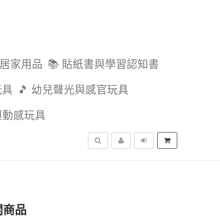
與居家用品
📚 貼紙書與學習認知書
玩具
🎵 幼兒聲光與感官玩具
外與動感玩具
搜尋
關商品