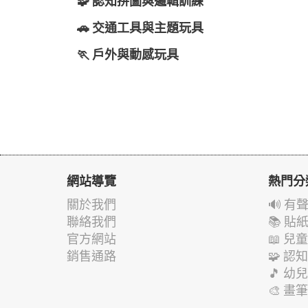
🧩 認知拼圖與邏輯訓練
🚗 交通工具與主題玩具
🏃 戶外與動感玩具
網站導覽
熱門分
關於我們
🔊 
聯絡我們
📚 
官方網站
📖 
銷售通路
🧩 
🎵 
🎨 畫