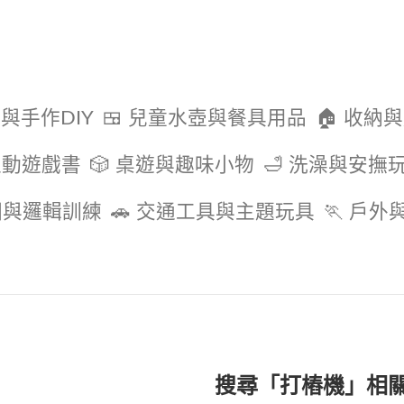
色與手作DIY
🍱 兒童水壺與餐具用品
🏠 收納
互動遊戲書
🎲 桌遊與趣味小物
🛁 洗澡與安撫
圖與邏輯訓練
🚗 交通工具與主題玩具
🏃 戶
搜尋「打樁機」相