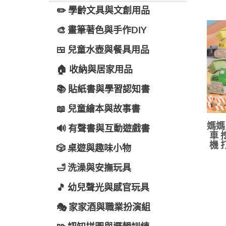
✏️ 學齡文具與文創用品
🎨 畫筆著色與手作DIY
🍱 兒童水壺與餐具用品
🏠 收納與居家用品
📚 貼紙書與學習認知書
📖 兒童繪本與故事書
媽媽
🔊 有聲書與互動遊戲書
車 
機 
🎲 桌遊與趣味小物
🛁 洗澡與安撫玩具
🎵 幼兒聲光與感官玩具
🎭 家家酒與職業扮演組