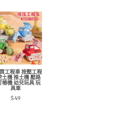
買工程車 按壓工程
挖土機 推土機 壓路
打樁機 幼兒玩具 玩
具車
$49