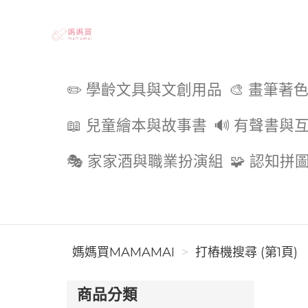
媽媽買MAMAMAI
✏️ 學齡文具與文創用品
🎨 畫筆著
📖 兒童繪本與故事書
🔊 有聲書與
🎭 家家酒與職業扮演組
🧩 認知拼
媽媽買MAMAMAI
打樁機搜尋 (第1頁)
商品分類