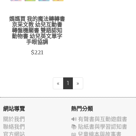
媽媽買 我的魔法轉轉書
京采文教 幼兒互動書
轉盤機關書 雙語認知
動物書 幼兒英文單字
手眼協調
$221
«
1
»
網站導覽
熱門分類
關於我們
🔊 有聲書與互動遊戲書
聯絡我們
📚 貼紙書與學習認知書
官方網站
📖 兒童繪本與故事書