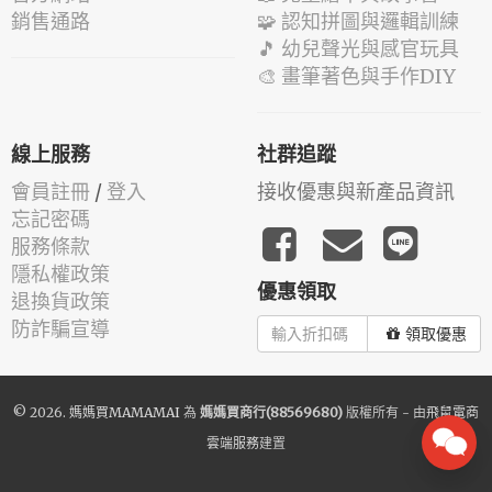
銷售通路
🧩 認知拼圖與邏輯訓練
🎵 幼兒聲光與感官玩具
🎨 畫筆著色與手作DIY
線上服務
社群追蹤
會員註冊
/
登入
接收優惠與新產品資訊
忘記密碼
服務條款
隱私權政策
優惠領取
退換貨政策
防詐騙宣導
領取優惠
© 2026.
媽媽買MAMAMAI
為
媽媽買商行(88569680)
版權所有 - 由
飛鼠電商
雲端服務
建置