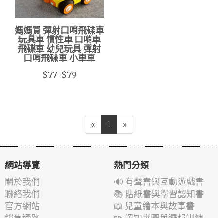
媽媽買 彈射口哨飛碟車
玩具車 慣性車 口哨車
飛碟車 幼兒玩具 彈射
口哨飛碟車 小車車
$77-$79
«
1
»
網站導覽
熱門分類
關於我們
🔊 有聲書與互動遊戲書
聯絡我們
📚 貼紙書與學習認知書
官方網站
📖 兒童繪本與故事書