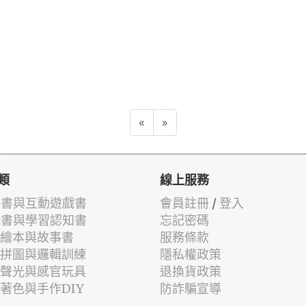
«
»
類
線上服務
有聲書與互動遊戲書
會員註冊
/
登入
貼紙書與學習認知書
忘記密碼
兒童繪本與故事書
服務條款
認知拼圖與邏輯訓練
隱私權政策
幼兒聲光與感官玩具
退換貨政策
筆著色與手作DIY
防詐騙宣導