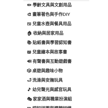
✏️ 學齡文具與文創用品
🎨 畫筆著色與手作DIY
🍱 兒童水壺與餐具用品
🏠 收納與居家用品
📚 貼紙書與學習認知書
📖 兒童繪本與故事書
🔊 有聲書與互動遊戲書
🎲 桌遊與趣味小物
🛁 洗澡與安撫玩具
🎵 幼兒聲光與感官玩具
🎭 家家酒與職業扮演組