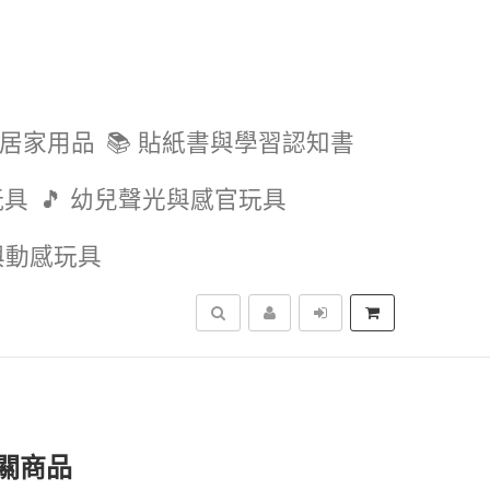
與居家用品
📚 貼紙書與學習認知書
玩具
🎵 幼兒聲光與感官玩具
外與動感玩具
搜尋
關商品