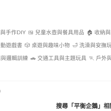
色與手作DIY
🍱 兒童水壺與餐具用品
🏠 收納
互動遊戲書
🎲 桌遊與趣味小物
🛁 洗澡與安撫
圖與邏輯訓練
🚗 交通工具與主題玩具
🏃 戶
)
搜尋「平衡企鵝」相