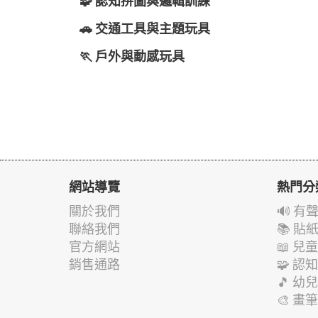
🧩 認知拼圖與邏輯訓練
🚗 交通工具與主題玩具
🏃 戶外與動感玩具
網站導覽
熱門分
關於我們
🔊 
聯絡我們
📚 
官方網站
📖 
銷售通路
🧩 
🎵 
🎨 畫