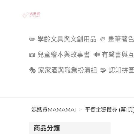
媽媽買MAMAMAI
✏️ 學齡文具與文創用品
🎨 畫筆著
📖 兒童繪本與故事書
🔊 有聲書與
🎭 家家酒與職業扮演組
🧩 認知拼
媽媽買MAMAMAI
平衡企鵝搜尋 (第1頁
商品分類