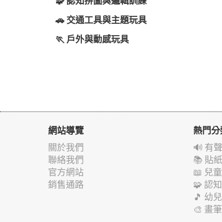
🧩 認知拼圖與邏輯訓練
🚗 交通工具與主題玩具
🏃 戶外與動感玩具
網站導覽
熱門分
關於我們
🔊 
聯絡我們
📚 
官方網站
📖 
銷售通路
🧩 
🎵 
🎨 畫