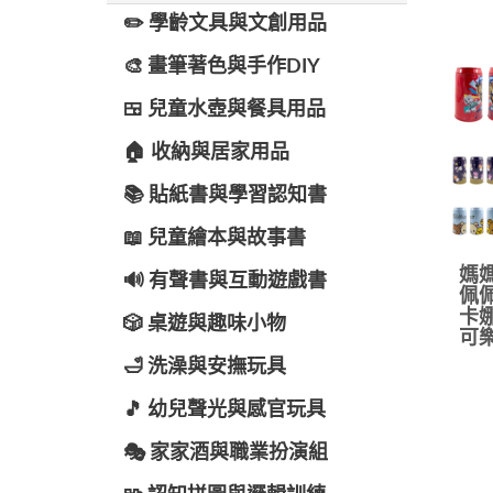
✏️ 學齡文具與文創用品
🎨 畫筆著色與手作DIY
🍱 兒童水壺與餐具用品
🏠 收納與居家用品
📚 貼紙書與學習認知書
📖 兒童繪本與故事書
媽媽
🔊 有聲書與互動遊戲書
佩佩
卡娜
🎲 桌遊與趣味小物
可樂
🛁 洗澡與安撫玩具
🎵 幼兒聲光與感官玩具
🎭 家家酒與職業扮演組