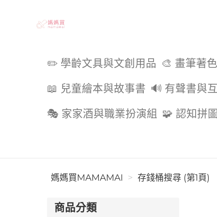
媽媽買MAMAMAI
✏️ 學齡文具與文創用品
🎨 畫筆著
📖 兒童繪本與故事書
🔊 有聲書與
🎭 家家酒與職業扮演組
🧩 認知拼
媽媽買MAMAMAI
存錢桶搜尋 (第1頁)
商品分類