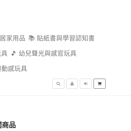
與居家用品
📚 貼紙書與學習認知書
玩具
🎵 幼兒聲光與感官玩具
外與動感玩具
搜尋
關商品