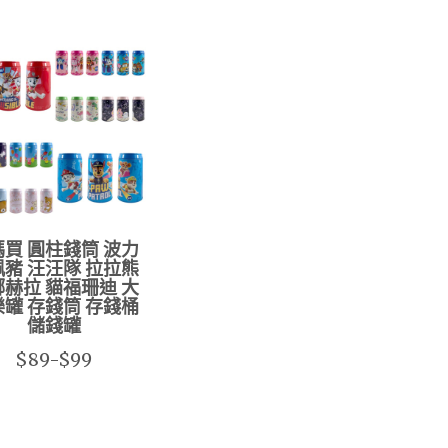
買 圓柱錢筒 波力
豬 汪汪隊 拉拉熊
赫拉 貓福珊迪 大
罐 存錢筒 存錢桶
儲錢罐
$89-$99