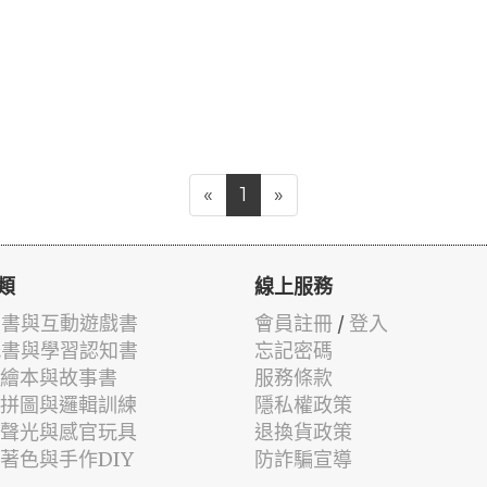
«
1
»
類
線上服務
有聲書與互動遊戲書
會員註冊
/
登入
貼紙書與學習認知書
忘記密碼
兒童繪本與故事書
服務條款
認知拼圖與邏輯訓練
隱私權政策
幼兒聲光與感官玩具
退換貨政策
筆著色與手作DIY
防詐騙宣導