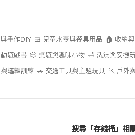
色與手作DIY
🍱 兒童水壺與餐具用品
🏠 收納
互動遊戲書
🎲 桌遊與趣味小物
🛁 洗澡與安撫
圖與邏輯訓練
🚗 交通工具與主題玩具
🏃 戶
搜尋「存錢桶」相