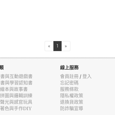
«
1
»
類
線上服務
有聲書與互動遊戲書
會員註冊
/
登入
貼紙書與學習認知書
忘記密碼
兒童繪本與故事書
服務條款
認知拼圖與邏輯訓練
隱私權政策
幼兒聲光與感官玩具
退換貨政策
筆著色與手作DIY
防詐騙宣導