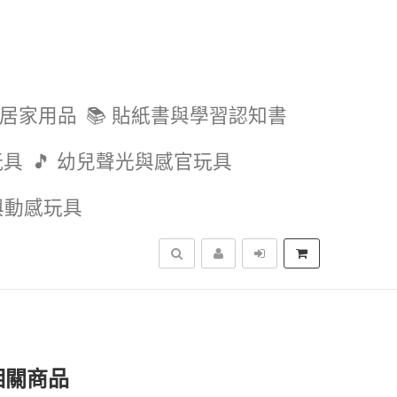
與居家用品
📚 貼紙書與學習認知書
玩具
🎵 幼兒聲光與感官玩具
外與動感玩具
搜尋
相關商品