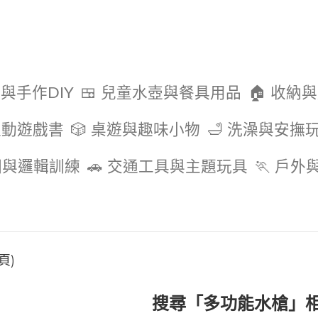
色與手作DIY
🍱 兒童水壺與餐具用品
🏠 收納
互動遊戲書
🎲 桌遊與趣味小物
🛁 洗澡與安撫
圖與邏輯訓練
🚗 交通工具與主題玩具
🏃 戶
頁)
搜尋「多功能水槍」