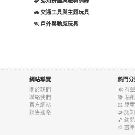
🧩 認知拼圖與邏輯訓練
🚗 交通工具與主題玩具
🏃 戶外與動感玩具
網站導覽
熱門分
關於我們
🔊 
聯絡我們
📚 
官方網站
📖 
銷售通路
🧩 
🎵 
🎨 畫