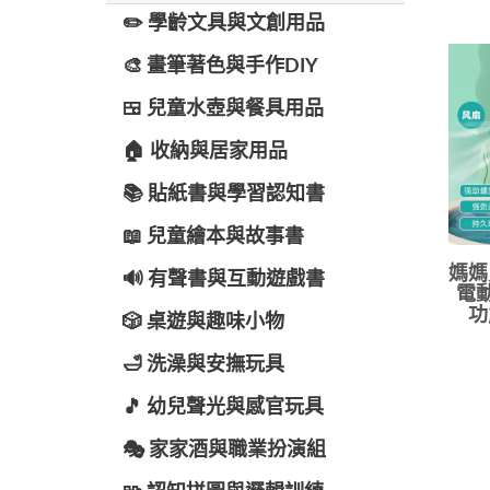
✏️ 學齡文具與文創用品
🎨 畫筆著色與手作DIY
🍱 兒童水壺與餐具用品
🏠 收納與居家用品
📚 貼紙書與學習認知書
📖 兒童繪本與故事書
媽媽
🔊 有聲書與互動遊戲書
電動
功
🎲 桌遊與趣味小物
🛁 洗澡與安撫玩具
🎵 幼兒聲光與感官玩具
🎭 家家酒與職業扮演組