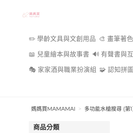
媽媽買MAMAMAI
✏️ 學齡文具與文創用品
🎨 畫筆著
📖 兒童繪本與故事書
🔊 有聲書與
🎭 家家酒與職業扮演組
🧩 認知拼
媽媽買MAMAMAI
多功能水槍搜尋 (第1
商品分類