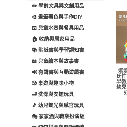
✏️ 學齡文具與文創用品
🎨 畫筆著色與手作DIY
🍱 兒童水壺與餐具用品
🏠 收納與居家用品
📚 貼紙書與學習認知書
📖 兒童繪本與故事書
媽媽
🔊 有聲書與互動遊戲書
氏忙
早教
🎲 桌遊與趣味小物
幼兒
🛁 洗澡與安撫玩具
🎵 幼兒聲光與感官玩具
🎭 家家酒與職業扮演組