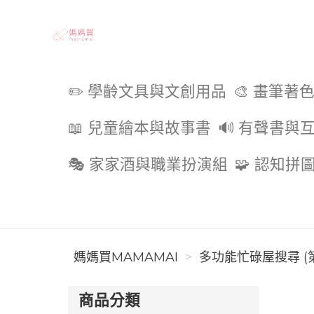
媽媽買MAMAMAI
✏️ 學齡文具與文創用品
🎨 畫筆著
📖 兒童繪本與故事書
🔊 有聲書與
🎭 家家酒與職業扮演組
🧩 認知拼
媽媽買MAMAMAI
多功能忙碌屋搜尋 (第
商品分類