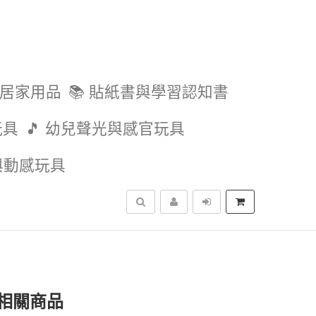
與居家用品
📚 貼紙書與學習認知書
玩具
🎵 幼兒聲光與感官玩具
外與動感玩具
搜尋
相關商品