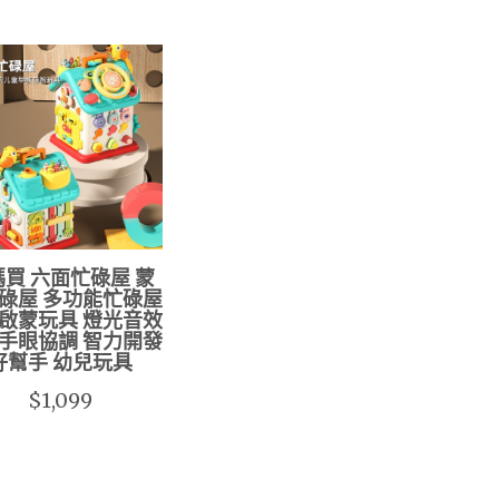
買 六面忙碌屋 蒙
碌屋 多功能忙碌屋
啟蒙玩具 燈光音效
手眼協調 智力開發
好幫手 幼兒玩具
$1,099