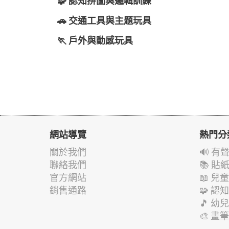
🧩 認知拼圖與邏輯訓練
🚗 交通工具與主題玩具
🏃 戶外與動感玩具
網站導覽
熱門分
關於我們
🔊 
聯絡我們
📚 
官方網站
📖 
銷售通路
🧩 
🎵 
🎨 畫