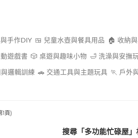
色與手作DIY
🍱 兒童水壺與餐具用品
🏠 收納
互動遊戲書
🎲 桌遊與趣味小物
🛁 洗澡與安撫
圖與邏輯訓練
🚗 交通工具與主題玩具
🏃 戶
1頁)
搜尋「多功能忙碌屋」