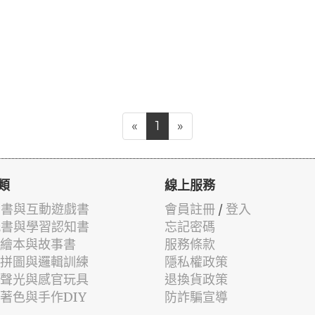
«
1
»
類
線上服務
有聲書與互動遊戲書
會員註冊
/
登入
貼紙書與學習認知書
忘記密碼
兒童繪本與故事書
服務條款
認知拼圖與邏輯訓練
隱私權政策
幼兒聲光與感官玩具
退換貨政策
筆著色與手作DIY
防詐騙宣導