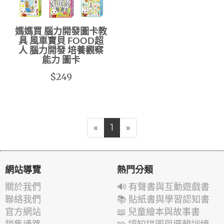
媽媽買 腦力開發圖卡教
具 風車寶貝 FOOD超
人 腦力開發 培養觀察
能力 圖卡
$249
«
1
»
網站導覽
熱門分類
關於我們
🔊 有聲書與互動遊戲書
聯絡我們
📚 貼紙書與學習認知書
官方網站
📖 兒童繪本與故事書