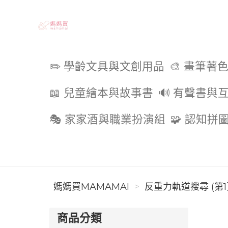
媽媽買MAMAMAI
✏️ 學齡文具與文創用品
🎨 畫筆著
📖 兒童繪本與故事書
🔊 有聲書與
🎭 家家酒與職業扮演組
🧩 認知拼
媽媽買MAMAMAI
反重力軌道搜尋 (第1
商品分類