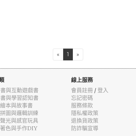
«
1
»
類
線上服務
有聲書與互動遊戲書
會員註冊
/
登入
貼紙書與學習認知書
忘記密碼
兒童繪本與故事書
服務條款
認知拼圖與邏輯訓練
隱私權政策
幼兒聲光與感官玩具
退換貨政策
筆著色與手作DIY
防詐騙宣導