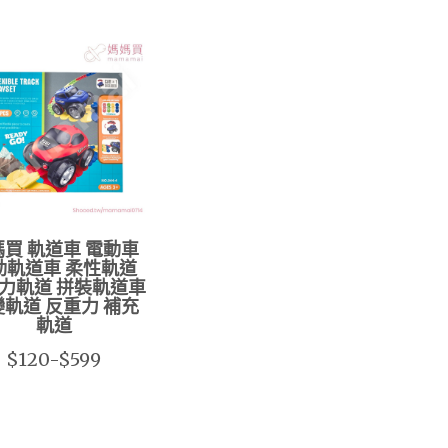
買 軌道車 電動車
動軌道車 柔性軌道
力軌道 拼裝軌道車
軌道 反重力 補充
軌道
$120-$599