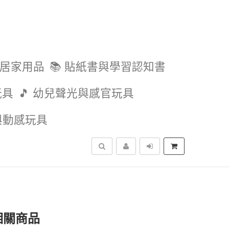
與居家用品
📚 貼紙書與學習認知書
玩具
🎵 幼兒聲光與感官玩具
外與動感玩具
搜尋
相關商品