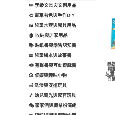
✏️ 學齡文具與文創用品
🎨 畫筆著色與手作DIY
🍱 兒童水壺與餐具用品
🏠 收納與居家用品
📚 貼紙書與學習認知書
📖 兒童繪本與故事書
媽媽
🔊 有聲書與互動遊戲書
電
反重
🎲 桌遊與趣味小物
百變
🛁 洗澡與安撫玩具
🎵 幼兒聲光與感官玩具
🎭 家家酒與職業扮演組