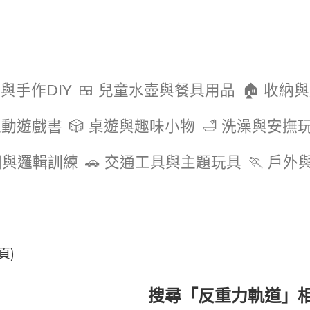
色與手作DIY
🍱 兒童水壺與餐具用品
🏠 收納
互動遊戲書
🎲 桌遊與趣味小物
🛁 洗澡與安撫
圖與邏輯訓練
🚗 交通工具與主題玩具
🏃 戶
頁)
搜尋「反重力軌道」