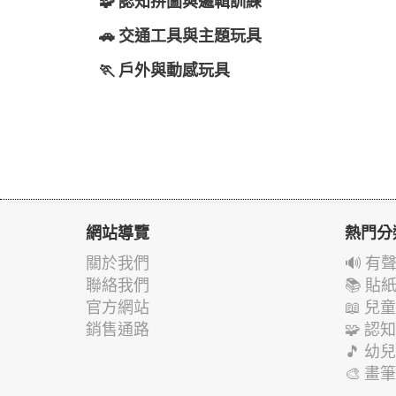
🧩 認知拼圖與邏輯訓練
🚗 交通工具與主題玩具
🏃 戶外與動感玩具
網站導覽
熱門分
關於我們
🔊 
聯絡我們
📚 
官方網站
📖 
銷售通路
🧩 
🎵 
🎨 畫