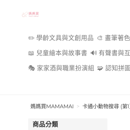
媽媽買MAMAMAI
✏️ 學齡文具與文創用品
🎨 畫筆著
📖 兒童繪本與故事書
🔊 有聲書與
🎭 家家酒與職業扮演組
🧩 認知拼
媽媽買MAMAMAI
卡通小動物搜尋 (第1
商品分類