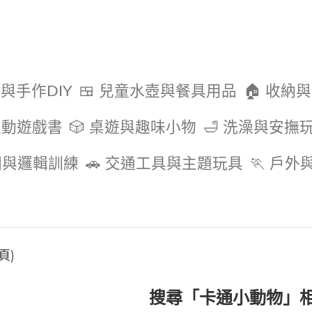
色與手作DIY
🍱 兒童水壺與餐具用品
🏠 收納
互動遊戲書
🎲 桌遊與趣味小物
🛁 洗澡與安撫
圖與邏輯訓練
🚗 交通工具與主題玩具
🏃 戶
頁)
搜尋「卡通小動物」