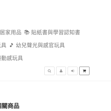
與居家用品
📚 貼紙書與學習認知書
玩具
🎵 幼兒聲光與感官玩具
外與動感玩具
搜尋
相關商品