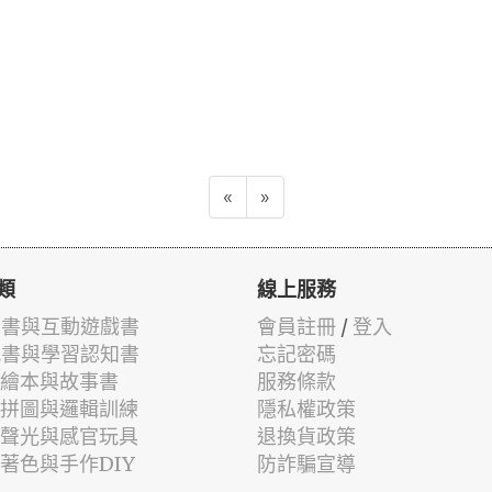
«
»
類
線上服務
有聲書與互動遊戲書
會員註冊
/
登入
貼紙書與學習認知書
忘記密碼
兒童繪本與故事書
服務條款
認知拼圖與邏輯訓練
隱私權政策
幼兒聲光與感官玩具
退換貨政策
筆著色與手作DIY
防詐騙宣導