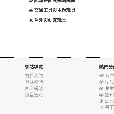
🧩 認知拼圖與邏輯訓練
🚗 交通工具與主題玩具
🏃 戶外與動感玩具
網站導覽
熱門分
關於我們
🔊 
聯絡我們
📚 
官方網站
📖 
銷售通路
🧩 
🎵 
🎨 畫