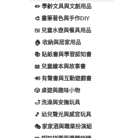
✏️ 學齡文具與文創用品
🎨 畫筆著色與手作DIY
🍱 兒童水壺與餐具用品
🏠 收納與居家用品
📚 貼紙書與學習認知書
📖 兒童繪本與故事書
🔊 有聲書與互動遊戲書
🎲 桌遊與趣味小物
🛁 洗澡與安撫玩具
🎵 幼兒聲光與感官玩具
🎭 家家酒與職業扮演組