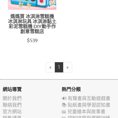
媽媽買 冰淇淋雪糕機
冰淇淋玩具 冰淇淋黏土
彩泥雪糕機 DIY動手作
創意雪糕店
$539
«
1
»
網站導覽
熱門分類
關於我們
🔊 有聲書與互動遊戲書
聯絡我們
📚 貼紙書與學習認知書
官方網站
📖 兒童繪本與故事書