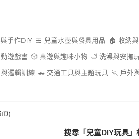
色與手作DIY
🍱 兒童水壺與餐具用品
🏠 收納
互動遊戲書
🎲 桌遊與趣味小物
🛁 洗澡與安撫
圖與邏輯訓練
🚗 交通工具與主題玩具
🏃 戶
1頁)
搜尋「兒童DIY玩具」