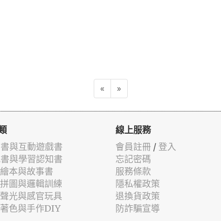
«
»
類
線上服務
有聲書與互動遊戲書
會員註冊
/
登入
貼紙書與學習認知書
忘記密碼
兒童繪本與故事書
服務條款
認知拼圖與邏輯訓練
隱私權政策
幼兒聲光與感官玩具
退換貨政策
筆著色與手作DIY
防詐騙宣導