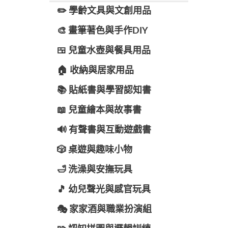
✏️ 學齡文具與文創用品
🎨 畫筆著色與手作DIY
🍱 兒童水壺與餐具用品
🏠 收納與居家用品
📚 貼紙書與學習認知書
📖 兒童繪本與故事書
🔊 有聲書與互動遊戲書
🎲 桌遊與趣味小物
🛁 洗澡與安撫玩具
🎵 幼兒聲光與感官玩具
🎭 家家酒與職業扮演組