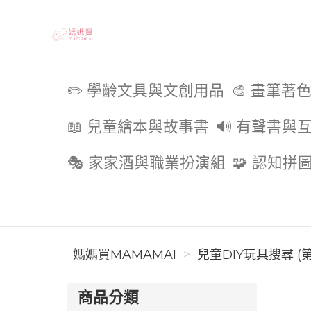
媽媽買MAMAMAI
✏️ 學齡文具與文創用品
🎨 畫筆著
📖 兒童繪本與故事書
🔊 有聲書與
🎭 家家酒與職業扮演組
🧩 認知拼
媽媽買MAMAMAI
兒童DIY玩具搜尋 (第
商品分類