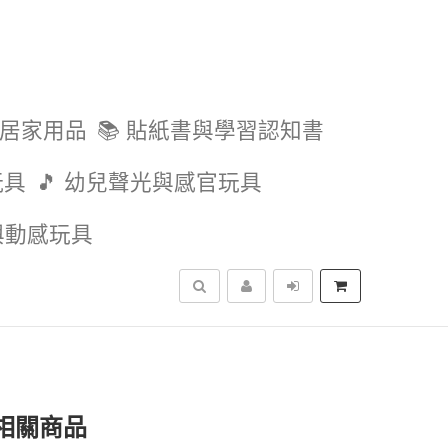
與居家用品
📚 貼紙書與學習認知書
玩具
🎵 幼兒聲光與感官玩具
外與動感玩具
搜尋
相關商品