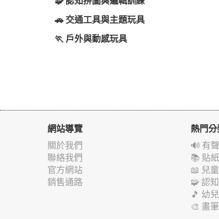
🧩 認知拼圖與邏輯訓練
🚗 交通工具與主題玩具
🏃 戶外與動感玩具
網站導覽
熱門分
關於我們
🔊 
聯絡我們
📚 
官方網站
📖 
銷售通路
🧩 
🎵 
🎨 畫